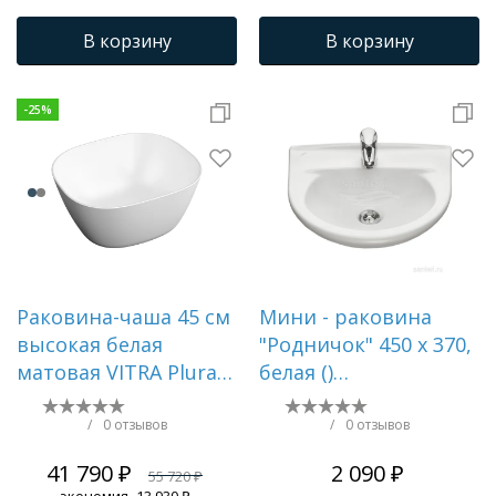
Трапы для душевых
В корзину
В корзину
-
25
%
Раковина-чаша 45 см
Мини - раковина
высокая белая
"Родничок" 450 х 370,
матовая VITRA Plural
белая ()
7811B401-0016
1.3131.0.S00.10B.0
/
0 отзывов
/
0 отзывов
41 790 ₽
2 090 ₽
55 720 ₽
экономия
13 930 ₽