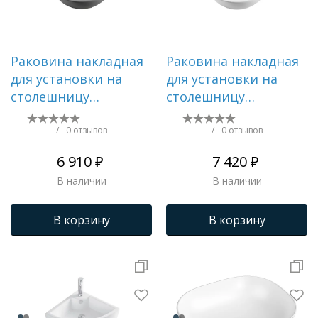
Раковина накладная
Раковина накладная
для установки на
для установки на
столешницу
столешницу
AQUATEK AQ5354-MG
AQUATEK AQ5354-MW
440*440*175,
440*440*175,
/
0 отзывов
/
0 отзывов
матовый серый
матовый белый
6 910 ₽
7 420 ₽
В наличии
В наличии
В корзину
В корзину