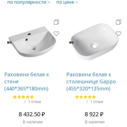
по популярности
по цене
Раковины
Душевые кабины
Полотенцесушители
Аксессуары для ванных комнат
Раковина белая к
Раковина белая к
стене
столешнице Gappo
Зеркала
(440*365*180mm)
(455*320*135mm)
Душевые поддоны
/
1 отзыв
/
1 отзыв
8 432.50 ₽
8 922 ₽
Душевые уголки и ограждения
В наличии
В наличии