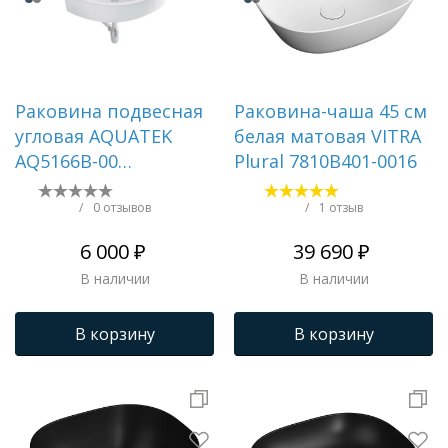
Раковина подвесная
Раковина-чаша 45 см
угловая AQUATEK
белая матовая VITRA
AQ5166B-00
Plural 7810B401-0016
470*470*150 мм,
универсальная
/
0 отзывов
/
1 отзыв
установка
6 000 ₽
39 690 ₽
В наличии
В наличии
В корзину
В корзину