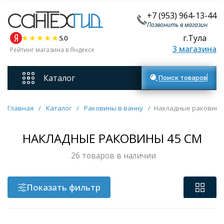
+7 (953) 964-13-44
Позвонить в магазин
г.Тула
5.0
3 магазина
Рейтинг магазина в Яндексе
Каталог
Поиск товаров
Смесители
Главная
/
Каталог
/
Раковины в ванну
/
Накладные раковины 
Унитазы
НАКЛАДНЫЕ РАКОВИНЫ 45 СМ
26 товаров в наличии
Мебель для ванных комнат
Показать фильтр
Ванны
Кухонные мойки