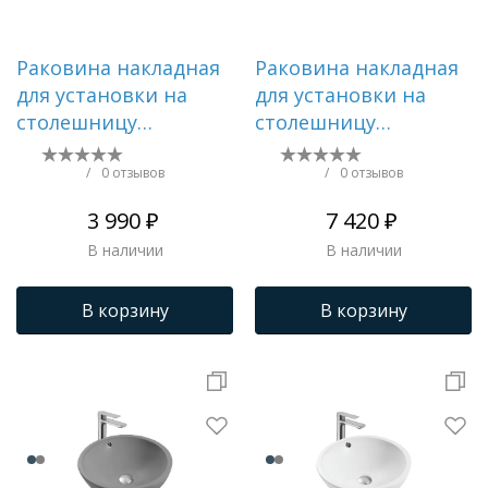
Раковина накладная
Раковина накладная
для установки на
для установки на
столешницу
столешницу
AQUATEK AQ5354-00,
AQUATEK AQ5354-MB
440*440*175 мм,
440*440*175,
/
0 отзывов
/
0 отзывов
встроенный канал
матовый черный
3 990 ₽
7 420 ₽
перелива
В наличии
В наличии
В корзину
В корзину