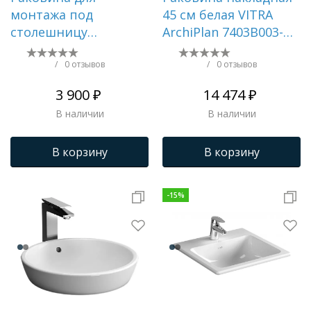
монтажа под
45 см белая VITRA
столешницу
ArchiPlan 7403B003-
AQUATEK AQ0181-00,
0012
465*385*190 мм
/
0 отзывов
/
0 отзывов
3 900 ₽
14 474 ₽
В наличии
В наличии
В корзину
В корзину
-
15
%