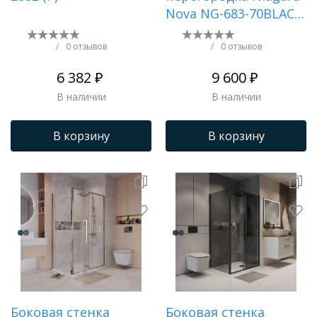
Nova NG-683-70ВLACK
(70х195)
черный,стекло
/
0 отзывов
/
0 отзывов
прозрачное,1 место
6 382 ₽
9 600 ₽
В наличии
В наличии
В корзину
В корзину
Боковая стенка
Боковая стенка