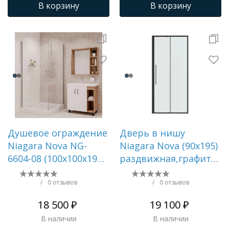
В корзину
В корзину
Душевое ограждение
Дверь в нишу
Niagara Nova NG-
Niagara Nova (90х195)
6604-08 (100х100х190)
раздвижная,графит,сте
квадрат,хром,двери
прозрачное,1 место
распашные,стекло
NG-34-9AGR
/
0 отзывов
/
0 отзывов
прозрачное,1 место
18 500 ₽
19 100 ₽
В наличии
В наличии