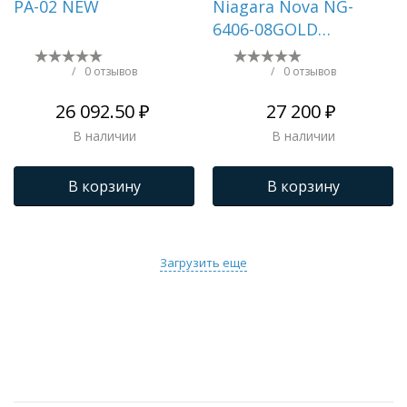
PA-02 NEW
Niagara Nova NG-
6406-08GOLD
(90х90х195) четверть
круга,золото,двери
/
0 отзывов
/
0 отзывов
раздвижные,стекло
26 092.50 ₽
27 200 ₽
прозрачное,1 место
В наличии
В наличии
В корзину
В корзину
Загрузить еще