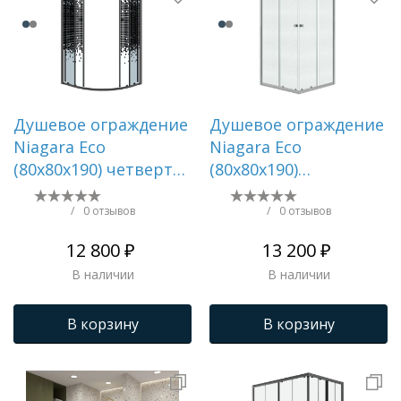
Душевое ограждение
Душевое ограждение
Niagara Eco
Niagara Eco
(80х80х190) четверть
(80х80х190)
круга,раздвижное,черный,стекло
квадрат,раздвижное,х
мозаика,1 место NG-
матовое,1 место NG-
/
0 отзывов
/
0 отзывов
1003-14BLACK
1008-14QMT
12 800 ₽
13 200 ₽
В наличии
В наличии
В корзину
В корзину