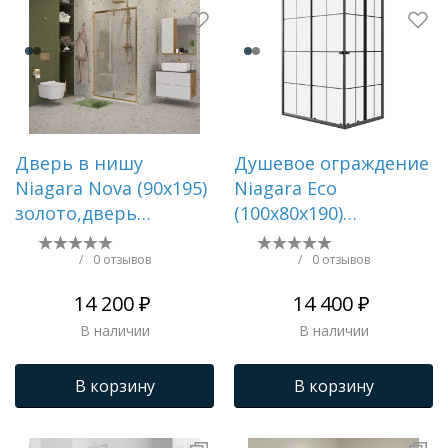
Дверь в нишу
Душевое ограждение
Niagara Nova (90х195)
Niagara Eco
золото,дверь
(100х80х190)
распашная,стекло
прямоугольник,раздви
прозрачное,2 места
клетка,1 место NG-
/
0 отзывов
/
0 отзывов
NG-43-9AG
1018-14QKL
14 200 ₽
14 400 ₽
В наличии
В наличии
В корзину
В корзину