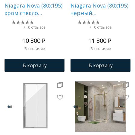
Niagara Nova (80х195)
Niagara Nova (80х195)
хром,стекло
черный
прозрачное,1 место
матовый,стекло
NG-A80-34
тонированное,1
/
0 отзывов
/
0 отзывов
место NG-TB80-34
10 300 ₽
11 300 ₽
В наличии
В наличии
В корзину
В корзину