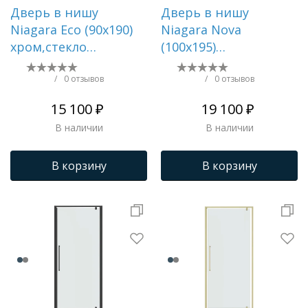
Дверь в нишу
Дверь в нишу
Niagara Eco (90х190)
Niagara Nova
хром,стекло
(100х195)
прозрачное,1 место
золото,двери
NG-631-9A
раздвижные,стекло
/
0 отзывов
/
0 отзывов
прозрачное,2 места
15 100 ₽
19 100 ₽
NG-42-10AG
В наличии
В наличии
В корзину
В корзину