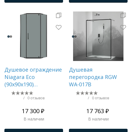
Душевое ограждение
Душевая
Niagara Eco
перегородка RGW
(90х90х190)
WA-017B
трапеция,распашное,черный,стекло
тонированное,1
/
0 отзывов
/
0 отзывов
место NG-1009-14DT
17 300 ₽
17 763 ₽
В наличии
В наличии