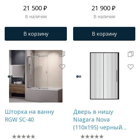
раздвижная,1 место
рисунком,1 место
21 500 ₽
21 900 ₽
NG-85-12TB
NG-660-10
В наличии
В наличии
В корзину
В корзину
Шторка на ванну
Дверь в нишу
RGW SC-40
Niagara Nova
(110х195) черный
матовый,раздвижная