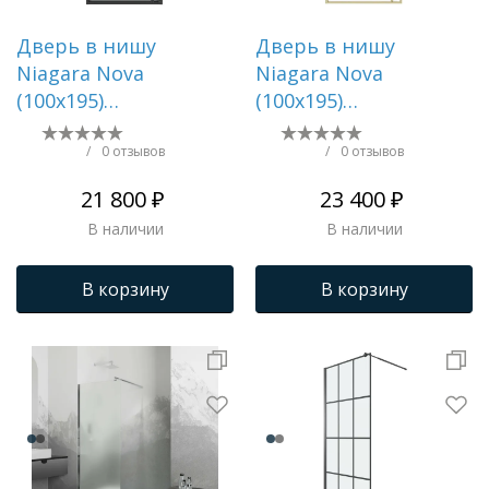
Дверь в нишу
Дверь в нишу
Niagara Nova
Niagara Nova
(100х195)
(100х195)
распашная,графит,стекло
распашная,золото
прозрачное,1 место
сатин,стекло
/
0 отзывов
/
0 отзывов
NG-35-10AGR
прозрачное,1 место
21 800 ₽
23 400 ₽
NG-45-10ASG
В наличии
В наличии
В корзину
В корзину