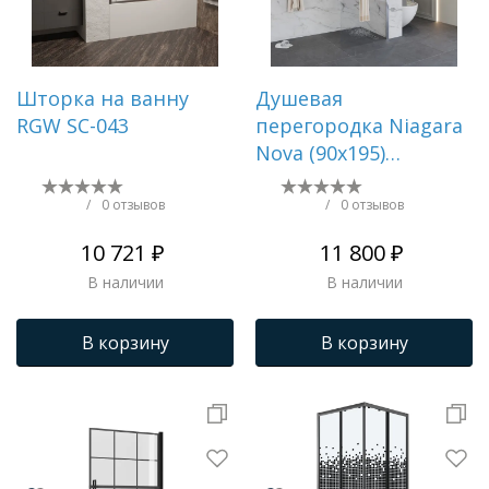
Шторка на ванну
Душевая
RGW SC-043
перегородка Niagara
Nova (90х195)
хром,стекло
прозрачное,1 место
/
0 отзывов
/
0 отзывов
NG-661-90
10 721 ₽
11 800 ₽
В наличии
В наличии
В корзину
В корзину