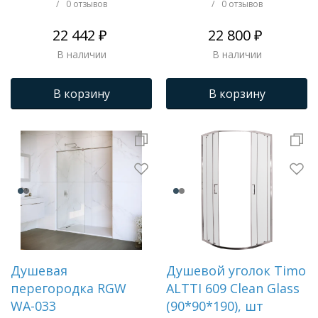
влево,стекло
/
0 отзывов
/
0 отзывов
рифленое,1 место
22 442 ₽
22 800 ₽
NG-84-L11FHB
В наличии
В наличии
В корзину
В корзину
Душевая
Душевой уголок Timo
перегородка RGW
ALTTI 609 Clean Glass
WA-033
(90*90*190), шт