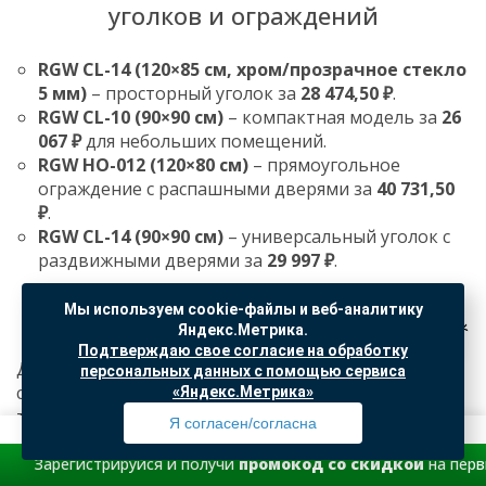
уголков и ограждений
RGW CL-14 (120×85 см, хром/прозрачное стекло
5 мм)
– просторный уголок за
28 474,50 ₽
.
RGW CL-10 (90×90 см)
– компактная модель за
26
067 ₽
для небольших помещений.
RGW HO-012 (120×80 см)
– прямоугольное
ограждение с распашными дверями за
40 731,50
₽
.
RGW CL-14 (90×90 см)
– универсальный уголок с
раздвижными дверями за
29 997 ₽
.
Заключение
Мы используем cookie-файлы и веб-аналитику
Яндекс.Метрика.
Подтверждаю свое согласие на обработку
Душевые уголки и ограждения – это практичное и
персональных данных с помощью сервиса
стильное решение для ванной комнаты. Модели,
«Яндекс.Метрика»
такие как
RGW CL-14
или
RGW HO-012
, помогают
Я согласен/согласна
организовать пространство, защитить помещение
от брызг и добавить эстетики в интерьер. Главное
олучи
промокод со скидкой
на первый заказ.
Профиль
Товары
Поиск
Избранное
Корзина