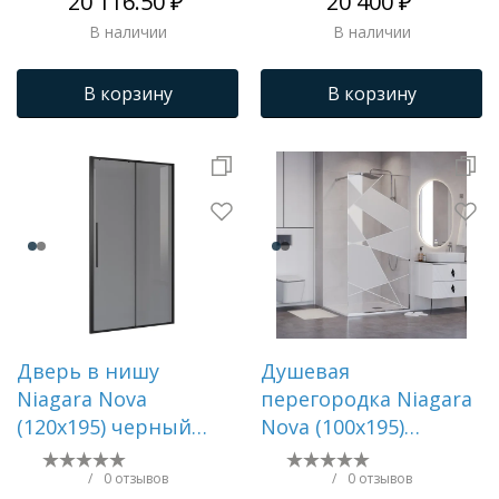
20 116.50 ₽
20 400 ₽
NG-42-12AG
В наличии
В наличии
В корзину
В корзину
Дверь в нишу
Душевая
Niagara Nova
перегородка Niagara
(120х195) черный
Nova (100х195)
матовый,стекло
хром,стекло
тонированное,дверь
прозрачное с
/
0 отзывов
/
0 отзывов