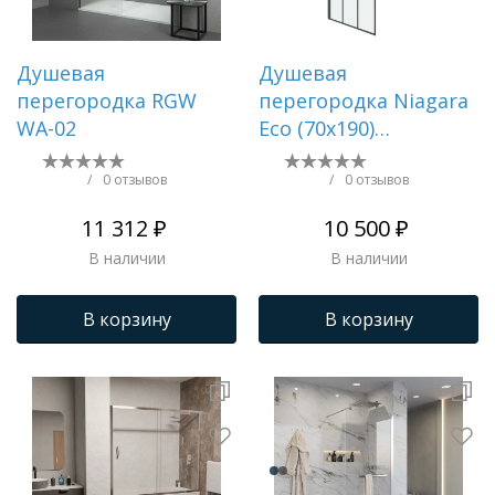
Душевая
Душевая
перегородка RGW
перегородка Niagara
WA-02
Eco (70х190)
черный,стекло
клетка,1 место NG-
/
0 отзывов
/
0 отзывов
552-70BLACK
11 312 ₽
10 500 ₽
В наличии
В наличии
В корзину
В корзину