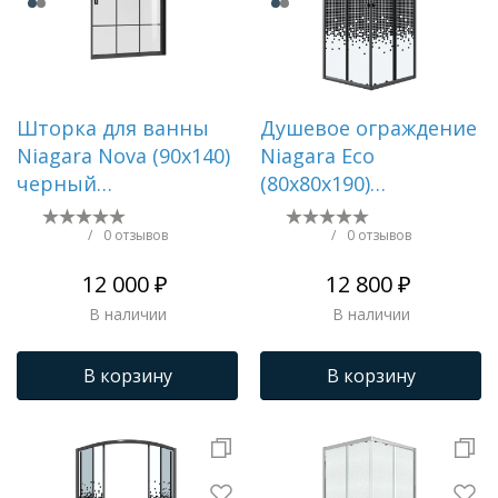
Шторка для ванны
Душевое ограждение
Niagara Nova (90х140)
Niagara Eco
черный
(80х80х190)
матовый,стекло
квадрат,раздвижное,ч
прозрачное с
мозаика,1 место NG-
/
0 отзывов
/
0 отзывов
рисунком,распашная,1
1008-14QBLACK
12 000 ₽
12 800 ₽
место NG-08-90BLACK
В наличии
В наличии
В корзину
В корзину