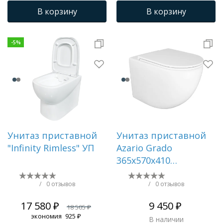
сиденье с
В корзину
В корзину
механизмом
плавного
закрывания, крепеж
-
5
%
Унитаз приставной
Унитаз приставной
"Infinity Rimless" УП
Azario Grado
365х570х410
безободковый, смыв
"Торнадо", в
/
0 отзывов
/
0 отзывов
комплекте с
17 580 ₽
9 450 ₽
18 505 ₽
быстросъемным
экономия
925 ₽
В наличии
сидением