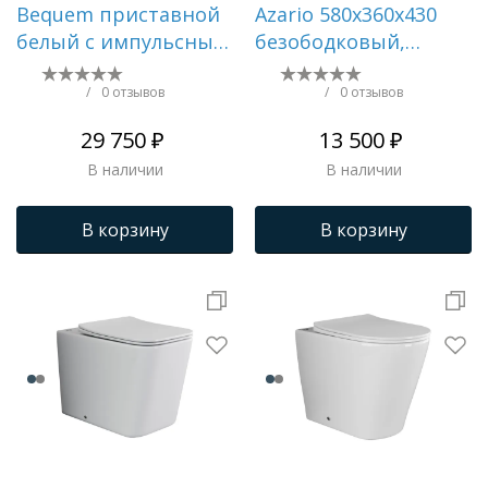
Bequem приставной
Azario 580х360х430
белый с импульсным
безободковый,
смывом AC1115P
быстросъемное
сиденье микролифт,
/
0 отзывов
/
0 отзывов
с системой смыва
29 750 ₽
13 500 ₽
Tornado () AZ-1003D-
В наличии
В наличии
UQ1
В корзину
В корзину