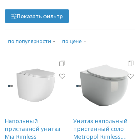
Показать фильтр
Раковины
Душевые кабины
по популярности
по цене
Полотенцесушители
Аксессуары для ванных комнат
Зеркала
Душевые поддоны
Напольный
Унитаз напольный
Душевые уголки и ограждения
приставной унитаз
пристенный соло
Mia Rimless
Metropol Rimless,