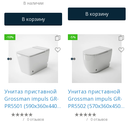
В наличии
микролифт () AZ-
В корзину
2141D-UQ1
В корзину
-
10
%
-
5
%
Унитаз приставной
Унитаз приставной
Grossman impuls GR-
Grossman impuls GR-
PR5501 (590х360х440)
PR5502 (570х360х450)
безободковый,белый
безободковый,белый
с тонкой
с тонкой
/
0 отзывов
/
0 отзывов
крышкой,микролифт,1
крышкой,микролифт,1