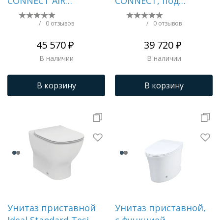
CONNECT AIR
CONNECT, под
AquaBlade®
скрытый бачок,
горизонтальный
белый () E803401
/
0 отзывов
/
0 отзывов
выпуск, белый ()
45 570 ₽
39 720 ₽
E004201
В наличии
В наличии
В корзину
В корзину
Унитаз приставной
Унитаз приставной,