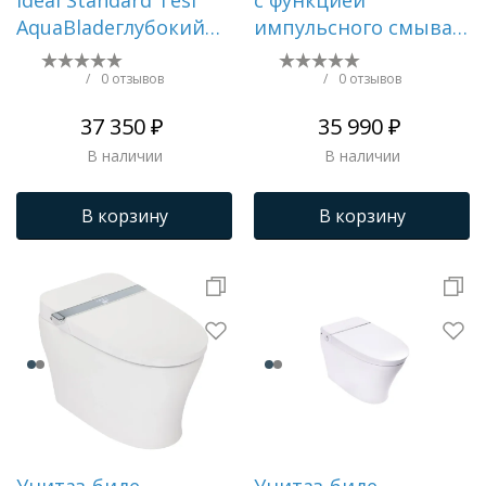
Ideal Standard Tesi
с функцией
AquaBladeглубокий
импульсного смыва,
смыв () T007701
Pulse, IDDIS,
PULIDSEi26
/
0 отзывов
/
0 отзывов
37 350 ₽
35 990 ₽
В наличии
В наличии
В корзину
В корзину
Унитаз-биде
Унитаз-биде