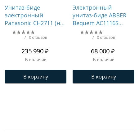
Унитаз-биде
Электронный
электронный
унитаз-биде ABBER
Panasonic CH2711 (не
Bequem AC1116S
требует инсталляции
приставной белый
и кнопки смыва)
/
0 отзывов
/
0 отзывов
235 990 ₽
68 000 ₽
В наличии
В наличии
В корзину
В корзину