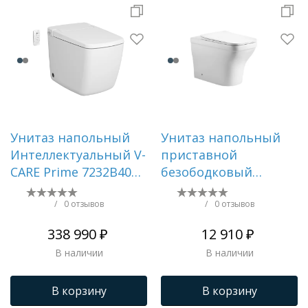
Унитаз напольный
Унитаз напольный
Интеллектуальный V-
приставной
CARE Prime 7232B403-
безободковый
6217
AQUATEK АМАДЕО
AQ1964-00
/
0 отзывов
/
0 отзывов
560*365*400 мм,
338 990 ₽
12 910 ₽
горизонтальный
В наличии
В наличии
выпуск, тонкое
сиденье с
В корзину
В корзину
механизмом