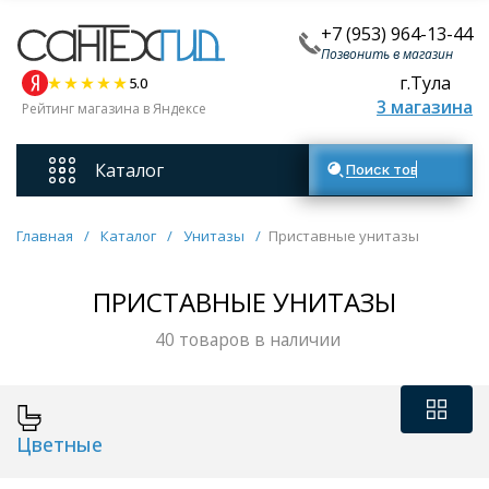
+7 (953) 964-13-44
Позвонить в магазин
г.Тула
5.0
3 магазина
Рейтинг магазина в Яндексе
Каталог
Поиск товаров
Смесители
Главная
/
Каталог
/
Унитазы
/
Приставные унитазы
Унитазы
ПРИСТАВНЫЕ УНИТАЗЫ
40 товаров в наличии
Мебель для ванных комнат
Ванны
Цветные
Кухонные мойки