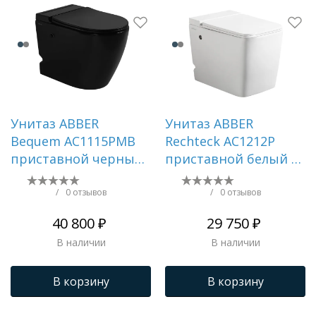
Унитаз ABBER
Унитаз ABBER
Bequem AC1115PMB
Rechteck AC1212P
приставной черный
приставной белый с
матовый с
импульсным смывом
импульсным смывом
/
0 отзывов
/
0 отзывов
40 800 ₽
29 750 ₽
В наличии
В наличии
В корзину
В корзину