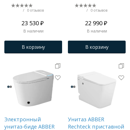
глубокий смыв,
Трапы для душевых
горизонтальный
/
0 отзывов
/
0 отзывов
(универсальный)
23 530 ₽
22 990 ₽
вып
В наличии
В наличии
В корзину
В корзину
Электронный
Унитаз ABBER
унитаз-биде ABBER
Rechteck приставной