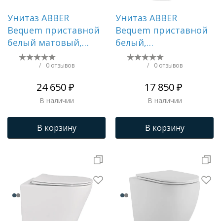
Унитаз ABBER
Унитаз ABBER
Bequem приставной
Bequem приставной
белый матовый,
белый,
безободковый, смыв
безободковый
торнадо AC1111TMW
AC1111
/
0 отзывов
/
0 отзывов
24 650 ₽
17 850 ₽
В наличии
В наличии
В корзину
В корзину