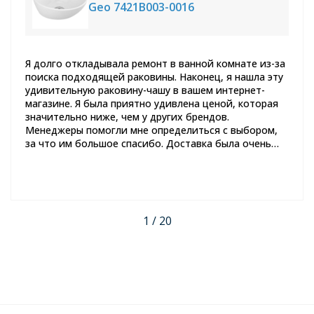
Geo 7421B003-0016
Я долго откладывала ремонт в ванной комнате из-за
поиска подходящей раковины. Наконец, я нашла эту
удивительную раковину-чашу в вашем интернет-
магазине. Я была приятно удивлена ценой, которая
значительно ниже, чем у других брендов.
Менеджеры помогли мне определиться с выбором,
за что им большое спасибо. Доставка была очень
быстрой, и раковина пришла в отличном состоянии.
Спустя пару месяцев использования, я могу с
уверенностью сказать, что это отличное качество.
Теперь я полностью довольна своим выбором и с
уверенностью рекомендую этот товар всем, кто
1 / 20
задумывается о покупке новой раковины.