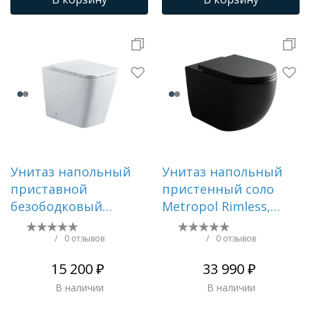
механизмом
плавного
плавного
закрывания, крепеж
закрывания, крепеж
Унитаз напольный
Унитаз напольный
приставной
пристенный соло
безободковый
Metropol Rimless,
AQUATEK ЛИБРА
глубокий смыв,
AQ1908N-00
горизонтальный
/
0 отзывов
/
0 отзывов
540*355*410 мм,
(универсальный)
15 200 ₽
33 990 ₽
горизонтальный
вып
В наличии
В наличии
выпуск, тонкое