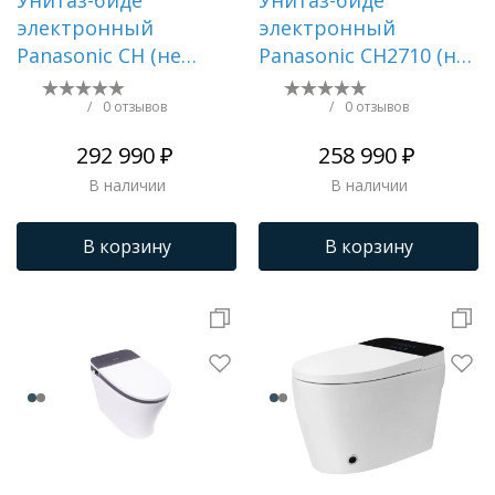
электронный
электронный
Panasonic CH (не
Panasonic CH2710 (не
требует инсталляции
требует инсталляции
и кнопки смыва)
и кнопки смыва)
/
0 отзывов
/
0 отзывов
2720
292 990 ₽
258 990 ₽
В наличии
В наличии
В корзину
В корзину