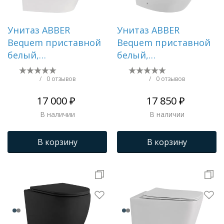
Унитаз ABBER
Унитаз ABBER
Bequem приставной
Bequem приставной
белый,
белый,
безободковый
безободковый, смыв
AC1113
торнадо AC1111T
/
0 отзывов
/
0 отзывов
17 000 ₽
17 850 ₽
В наличии
В наличии
В корзину
В корзину