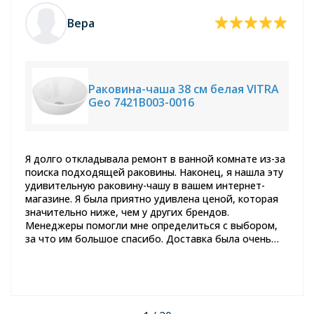
Вера
Раковина-чаша 38 см белая VITRA
Geo 7421B003-0016
Я долго откладывала ремонт в ванной комнате из-за
поиска подходящей раковины. Наконец, я нашла эту
удивительную раковину-чашу в вашем интернет-
магазине. Я была приятно удивлена ценой, которая
значительно ниже, чем у других брендов.
Менеджеры помогли мне определиться с выбором,
за что им большое спасибо. Доставка была очень
быстрой, и раковина пришла в отличном состоянии.
Спустя пару месяцев использования, я могу с
уверенностью сказать, что это отличное качество.
Теперь я полностью довольна своим выбором и с
уверенностью рекомендую этот товар всем, кто