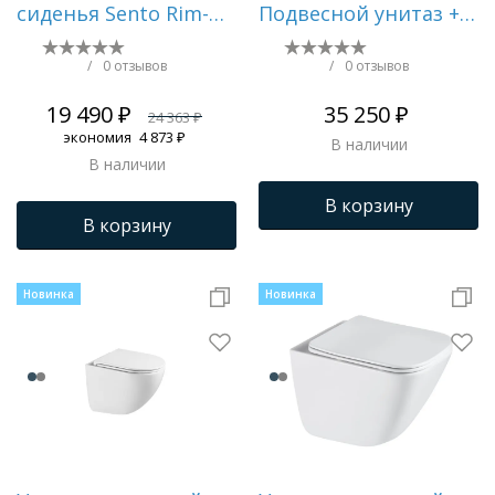
сиденья Sento Rim-ex
Подвесной унитаз +
7748B003-0075
Сиденье микролифт
в подарок () ZZ0001
/
0 отзывов
/
0 отзывов
19 490 ₽
35 250 ₽
24 363 ₽
экономия
4 873 ₽
В наличии
В наличии
В корзину
В корзину
Новинка
Новинка