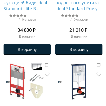
функцией биде Ideal
подвесного унитаза
Standard i.life B
Ideal Standard Prosys
безободковый с
() R0204промо
технологией RimLS+,
/
0 отзывов
/
0 отзывов
глубокий смыв ()
34 830 ₽
21 210 ₽
T534701
В наличии
В наличии
В корзину
В корзину