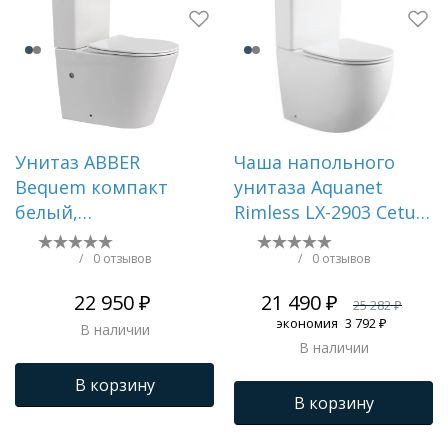
Унитаз ABBER
Чаша напольного
Bequem компакт
унитаза Aquanet
белый,
Rimless LX-2903 Cetus
безободковый
2.0 C1
AC1112
/
0 отзывов
/
0 отзывов
22 950 ₽
21 490 ₽
25 282 ₽
экономия
3 792 ₽
В наличии
В наличии
В корзину
В корзину