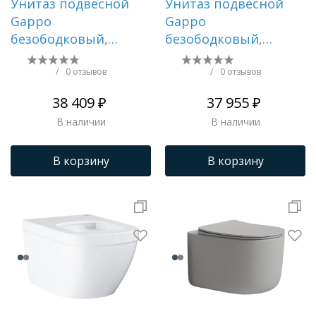
Унитаз подвесной
Унитаз подвесной
Gappo
Gappo
безободковый,
безободковый,
торнадо, с сиденьем
торнадо, с сиденьем
микролифт, белый
микролифт, белый
/
0 отзывов
/
0 отзывов
GM1002
GM1003
38 409 ₽
37 955 ₽
В наличии
В наличии
В корзину
В корзину