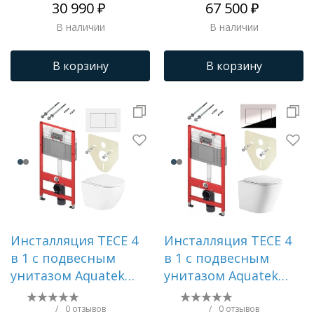
30 990 ₽
67 500 ₽
смыва
В наличии
В наличии
В корзину
В корзину
Инсталляция TECE 4
Инсталляция TECE 4
в 1 с подвесным
в 1 с подвесным
унитазом Aquatek
унитазом Aquatek
ЛИБЕРТИ с
ЛИБЕРТИ с
микролифтом,
микролифтом,
/
0 отзывов
/
0 отзывов