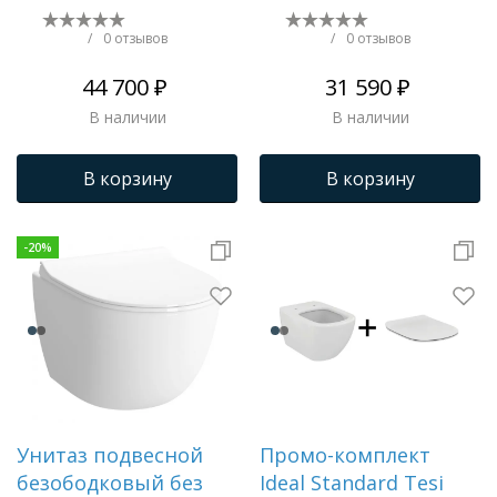
(39206000)
Сиденье микролифт
в подарок () ZZ0002
/
0 отзывов
/
0 отзывов
44 700 ₽
31 590 ₽
В наличии
В наличии
В корзину
В корзину
-
20
%
Унитаз подвесной
Промо-комплект
безободковый без
Ideal Standard Tesi