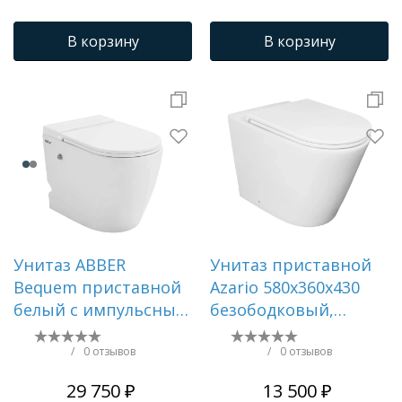
В корзину
В корзину
Унитаз ABBER
Унитаз приставной
Bequem приставной
Azario 580х360х430
белый с импульсным
безободковый,
смывом AC1115P
быстросъемное
сиденье микролифт,
/
0 отзывов
/
0 отзывов
с системой смыва
29 750 ₽
13 500 ₽
Tornado () AZ-1003D-