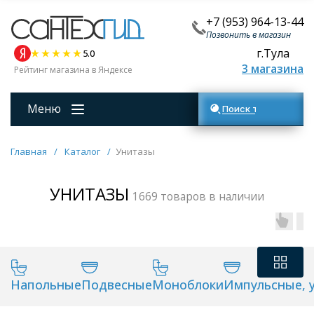
+7 (953) 964-13-44
Позвонить в магазин
г.Тула
5.0
3 магазина
Рейтинг магазина в Яндексе
Меню
Поиск товаров
Главная
/
Каталог
/
Унитазы
УНИТАЗЫ
1669 товаров в наличии
Напольные
Подвесные
Моноблоки
Импульсные, 