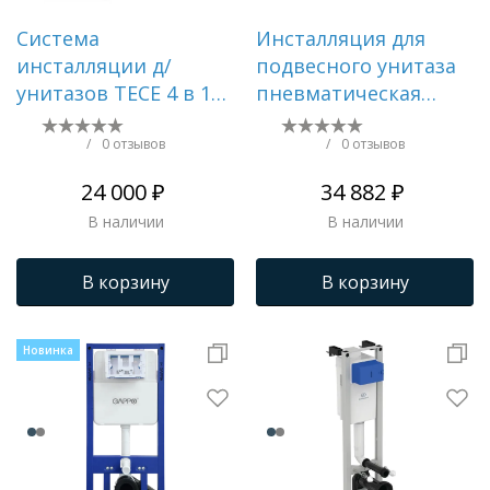
Система
Инсталляция для
инсталляции д/
подвесного унитаза
унитазов TECE 4 в 1
пневматическая
черный матовый
Gappo без клавиши
GM3003
/
0 отзывов
/
0 отзывов
24 000 ₽
34 882 ₽
В наличии
В наличии
В корзину
В корзину
Новинка