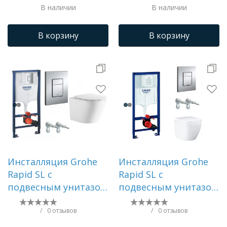
В наличии
В наличии
UQ1
В корзину
В корзину
Инсталляция Grohe
Инсталляция Grohe
Rapid SL с
Rapid SL с
подвесным унитазом
подвесным унитазом
Aquatek ЛИБЕРТИ с
Euro Ceramic с
микролифтом,
сиденьем
/
0 отзывов
/
0 отзывов
панель смыва
микролифт, панелью