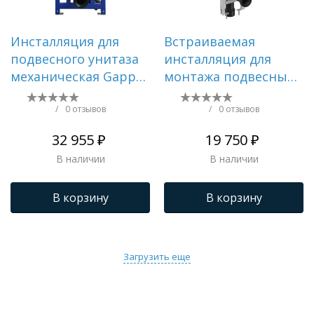
Инсталляция для
Встраиваемая
подвесного унитаза
инсталляция для
механическая Gappo
монтажа подвесных
без клавиши GM3002
унитазов PROSYS ECO
FRAME M () E233267
/
0 отзывов
/
0 отзывов
32 955 ₽
19 750 ₽
В наличии
В наличии
В корзину
В корзину
Загрузить еще