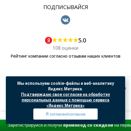
ПОДПИСЫВАЙСЯ
5.0
108 оценки
Рейтинг компании согласно отзывам наших клиентов
Мы используем cookie-файлы и веб-аналитику
Политика обработки персональных данных
Яндекс.Метрика.
Согласие на обработку данных Яндекс Метрика
Подтверждаю свое согласие на обработку
персональных данных с помощью сервиса
"© ООО “САНТЕХГИД”, 2026. Все права защищены. Предложение не является публичной
офертой, цены и информация на сайте ознакомительные
«Яндекс.Метрика»
Доработка и продвижение в
SO.USE
Я согласен/согласна
 и получи
промокод со скидкой
на первый заказ.
Профиль
Товары
Поиск
Избранное
Корзина