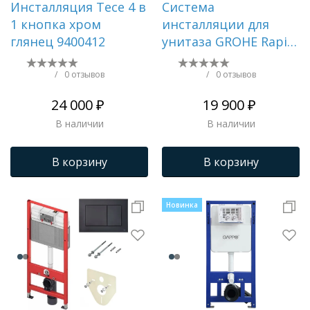
Инсталляция Tece 4 в
Система
1 кнопка хром
инсталляции для
глянец 9400412
унитаза GROHE Rapid
SL, с панелью смыва
Skate Cosmopolitan,
/
0 отзывов
/
0 отзывов
хром () 38772001
24 000 ₽
19 900 ₽
В наличии
В наличии
В корзину
В корзину
Новинка