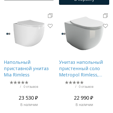
Напольный
Унитаз напольный
приставной унитаз
пристенный соло
Mia Rimless
Metropol Rimless,
глубокий смыв,
горизонтальный
/
0 отзывов
/
0 отзывов
(универсальный)
23 530 ₽
22 990 ₽
вып
В наличии
В наличии