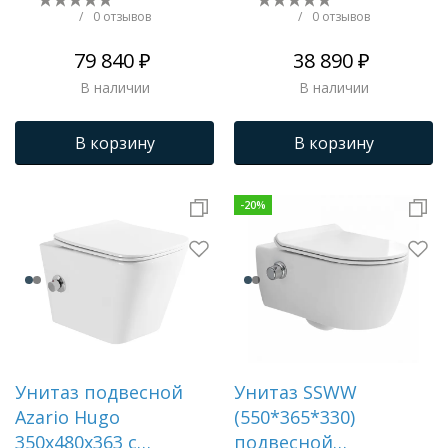
IDDIS, BASB020i73
/
0 отзывов
/
0 отзывов
79 840 ₽
38 890 ₽
В наличии
В наличии
В корзину
В корзину
-
20
%
Унитаз подвесной
Унитаз SSWW
Azario Hugo
(550*365*330)
350х480х363 c
подвесной