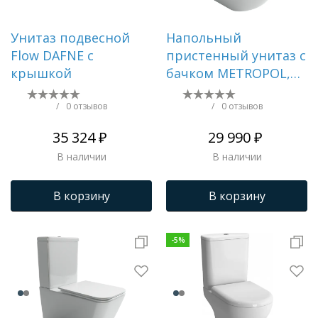
Унитаз подвесной
Напольный
Flow DAFNE с
пристенный унитаз с
крышкой
бачком METROPOL,
смыв Торнадо,
нижняя подводка,
/
0 отзывов
/
0 отзывов
горизонтальный
35 324 ₽
29 990 ₽
выпуск,
В наличии
В наличии
В корзину
В корзину
-
5
%