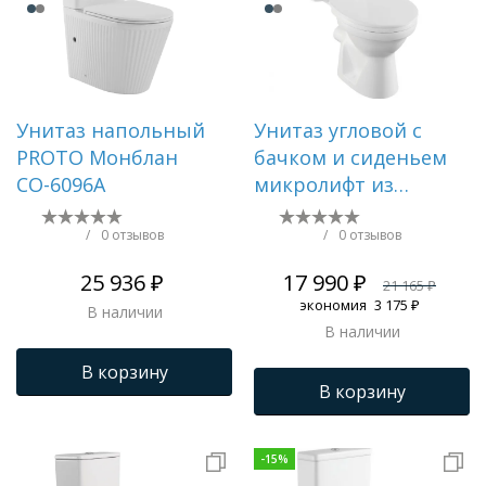
Унитаз напольный
Унитаз угловой с
PROTO Монблан
бачком и сиденьем
СО-6096А
микролифт из
термопласта NORM
(VITRA) WENKEL
/
0 отзывов
/
0 отзывов
9854B099-7200
25 936 ₽
17 990 ₽
21 165 ₽
экономия
3 175 ₽
В наличии
В наличии
В корзину
В корзину
-
15
%