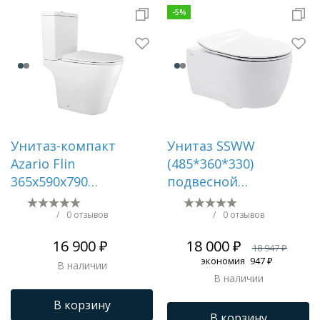
-
5
%
Унитаз-компакт
Унитаз SSWW
Azario Flin
(485*360*330)
365х590х790
подвесной
напольный,
БЕЗОБОДКОВЫЙ с
безободковый с
тонкой крышкой, 1
/
0 отзывов
/
0 отзывов
быстросъемным
место CT2038V
16 900 ₽
18 000 ₽
18 947 ₽
сиденьем микролифт
экономия
947 ₽
В наличии
() AZ-1363C
В наличии
В корзину
В корзину