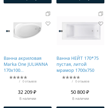
Ванна акриловая
Ванна НЕЙТ 170*75
Marka One JULIANNA
пустая, литой
170х100
мрамор 1700х750
Асимметричная
белая Левая
/
0 отзывов
/
0 отзывов
01дж1410л
32 209 ₽
50 800 ₽
В наличии
В наличии