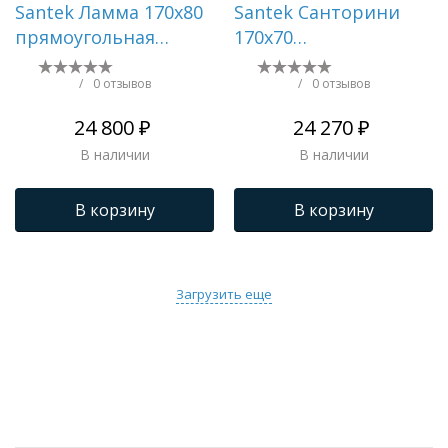
Santek Ламма 170х80
Santek Санторини
прямоугольная
170х70
1WH501763
прямоугольная белая
1WH302487
/
0 отзывов
/
0 отзывов
24 800 ₽
24 270 ₽
В наличии
В наличии
В корзину
В корзину
Загрузить еще