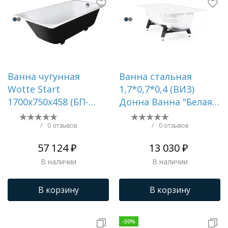
Ванна чугунная
Ванна стальная
Wotte Start
1,7*0,7*0,4 (ВИЗ)
1700х750х458 (БП-
Донна Ванна "Белая
э0001104)
Орхидея" цв.белый
(ОР-01200)
/
0 отзывов
/
0 отзывов
57 124 ₽
13 030 ₽
В наличии
В наличии
В корзину
В корзину
-
30
%