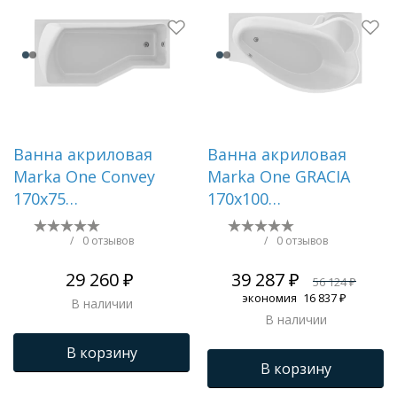
Ванна акриловая
Ванна акриловая
Marka One Convey
Marka One GRACIA
170х75
170х100
Асимметричная
Асимметричная
белая Левая
Белая Правая
/
0 отзывов
/
0 отзывов
01кон1775л
01гр1710п
29 260 ₽
39 287 ₽
56 124 ₽
экономия
16 837 ₽
В наличии
В наличии
В корзину
В корзину