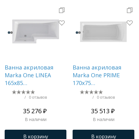
Ванна акриловая
Ванна акриловая
Marka One LINEA
Marka One PRIME
165х85
170x75
Асимметричная
Прямоугольная белая
белая Правая
01пра1775
/
0 отзывов
/
0 отзывов
01лин16585п
35 276 ₽
35 513 ₽
В наличии
В наличии
В корзину
В корзину