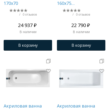
170х70
160х75
прямоугольная белая
1WH111978
/
0 отзывов
/
0 отзывов
24 937 ₽
22 790 ₽
В наличии
В наличии
В корзину
В корзину
Акриловая ванна
Акриловая ванна