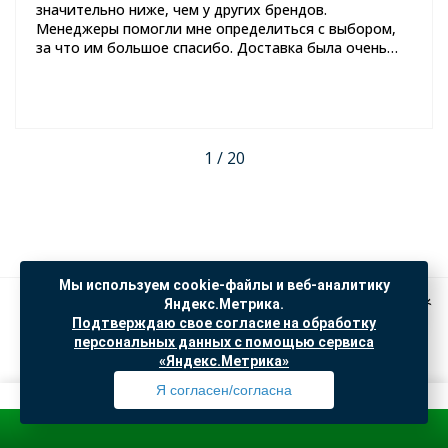
значительно ниже, чем у других брендов.
Менеджеры помогли мне определиться с выбором,
за что им большое спасибо. Доставка была очень
быстрой, и раковина пришла в отличном состоянии.
Спустя пару месяцев использования, я могу с
уверенностью сказать, что это отличное качество.
Теперь я полностью довольна своим выбором и с
уверенностью рекомендую этот товар всем, кто
1 / 20
задумывается о покупке новой раковины.
Мы используем cookie-файлы и веб-аналитику
Яндекс.Метрика.
Подтверждаю свое согласие на обработку
персональных данных с помощью сервиса
«Яндекс.Метрика»
Я согласен/согласна
Заказать звонок
Обратная связь
Зарегистрируйс
Профиль
Товары
Поиск
Избранное
Корзина
+7 (953) 964-13-44
+7 (953) 964-13-44