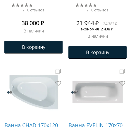
Прямоугольная Белая
01мод1770
/
0 отзывов
/
0 отзывов
38 000 ₽
21 944 ₽
24 382 ₽
экономия
2 438 ₽
В наличии
В наличии
В корзину
В корзину
Ванна CHAD 170x120
Ванна EVELIN 170x70