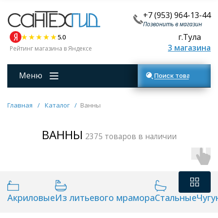
+7 (953) 964-13-44
Позвонить в магазин
г.Тула
5.0
3 магазина
Рейтинг магазина в Яндексе
Меню
Поиск товаров
Главная
/
Каталог
/
Ванны
ВАННЫ
2375 товаров в наличии
Акриловые
Из литьевого мрамора
Стальные
Чугу