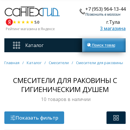
+7 (953) 964-13-44
Позвонить в магазин
г.Тула
5.0
3 магазина
Рейтинг магазина в Яндексе
Каталог
Поиск товаров
Смесители
Главная
/
Каталог
/
Смесители
/
Смесители для раковины
/
Унитазы
СМЕСИТЕЛИ ДЛЯ РАКОВИНЫ С
ГИГИЕНИЧЕСКИМ ДУШЕМ​
Мебель для ванных комнат
10 товаров в наличии
Ванны
Показать фильтр
Кухонные мойки