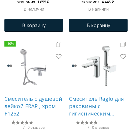
экономия
1 855 ₽
экономия
4 445 ₽
Трапы для душевых
В наличии
В наличии
В корзину
В корзину
-
10
%
Смеситель с душевой
Смеситель Raglo для
лейкой FRAP , хром
раковины с
F1252
гигиеническим
душем литой, хром
R03.12
/
0 отзывов
/
0 отзывов