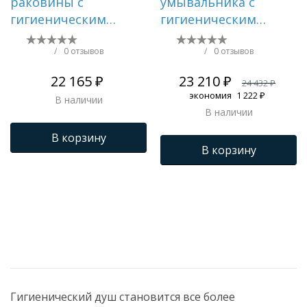
раковины с
умывальника с
гигиеническим
гигиеническим
душем белый GAPPO
душем и настенным
G1017-1
держателем Ravak
/
0 отзывов
/
0 отзывов
BM 011.00 арт.
22 165 ₽
23 210 ₽
24 432 ₽
X070076
экономия
1 222 ₽
В наличии
В наличии
В корзину
В корзину
Гигиенический душ становится все более