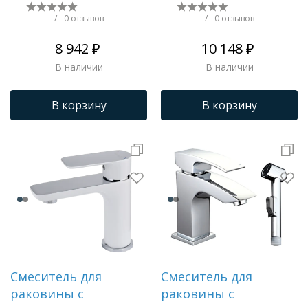
душем литой, хром
душем литой,
S05.12
черный S05.12.06
/
0 отзывов
/
0 отзывов
8 942 ₽
10 148 ₽
В наличии
В наличии
В корзину
В корзину
Смеситель для
Смеситель для
раковины с
раковины с