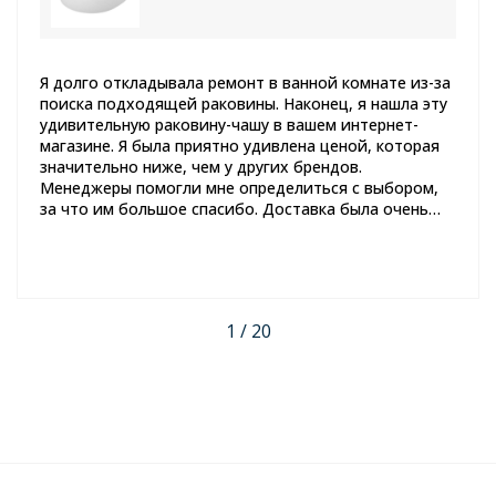
Я долго откладывала ремонт в ванной комнате из-за
поиска подходящей раковины. Наконец, я нашла эту
удивительную раковину-чашу в вашем интернет-
магазине. Я была приятно удивлена ценой, которая
значительно ниже, чем у других брендов.
Менеджеры помогли мне определиться с выбором,
за что им большое спасибо. Доставка была очень
быстрой, и раковина пришла в отличном состоянии.
Спустя пару месяцев использования, я могу с
уверенностью сказать, что это отличное качество.
Теперь я полностью довольна своим выбором и с
уверенностью рекомендую этот товар всем, кто
1 / 20
задумывается о покупке новой раковины.