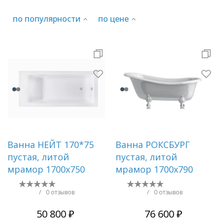
по популярности
по цене
Раковины
Душевые кабины
Полотенцесушители
Аксессуары для ванных комнат
Зеркала
Ванна НЕЙТ 170*75
Ванна РОКСБУРГ
пустая, литой
пустая, литой
мрамор 1700х750
мрамор 1700х790
Душевые поддоны
/
0 отзывов
/
0 отзывов
Душевые уголки и ограждения
50 800 ₽
76 600 ₽