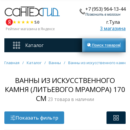
+7 (953) 964-13-44
Позвонить в магазин
г.Тула
5.0
3 магазина
Рейтинг магазина в Яндексе
Каталог
Поиск товаров
Смесители
Главная
/
Каталог
/
Ванны
/
Ванны из искусственного камня 
Унитазы
ВАННЫ ИЗ ИСКУССТВЕННОГО
КАМНЯ (ЛИТЬЕВОГО МРАМОРА) 170
Мебель для ванных комнат
СМ​
23 товара в наличии
Ванны
Показать фильтр
Кухонные мойки