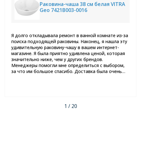
Раковина-чаша 38 см белая VITRA
Geo 7421B003-0016
Я долго откладывала ремонт в ванной комнате из-за
поиска подходящей раковины. Наконец, я нашла эту
удивительную раковину-чашу в вашем интернет-
магазине. Я была приятно удивлена ценой, которая
значительно ниже, чем у других брендов.
Менеджеры помогли мне определиться с выбором,
за что им большое спасибо. Доставка была очень
быстрой, и раковина пришла в отличном состоянии.
Спустя пару месяцев использования, я могу с
уверенностью сказать, что это отличное качество.
Теперь я полностью довольна своим выбором и с
уверенностью рекомендую этот товар всем, кто
1 / 20
задумывается о покупке новой раковины.