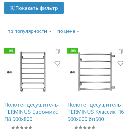
Показать фильтр
Раковины
по популярности
по цене
Душевые кабины
Полотенцесушители
-
10
%
-
20
%
Аксессуары для ванных комнат
Зеркала
Душевые поддоны
Полотенцесушитель
Полотенцесушитель
TERMINUS Евромикс
TERMINUS Классик П6
Душевые уголки и ограждения
П8 500х800
500х600 бп500