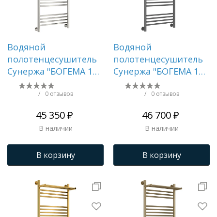
Водяной
Водяной
полотенцесушитель
полотенцесушитель
Сунержа "БОГЕМА 1П
Сунержа "БОГЕМА 1П
+" 1000х500 (Без
+" 1000х500 (Графит)
покрытия)
/
0 отзывов
/
0 отзывов
45 350 ₽
46 700 ₽
В наличии
В наличии
В корзину
В корзину