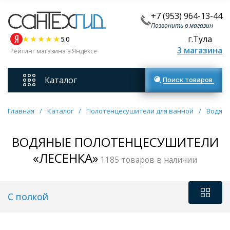
+7 (953) 964-13-44
Позвонить в магазин
г.Тула
5.0
3 магазина
Рейтинг магазина в Яндексе
Каталог
Поиск товаров
Смесители
Главная
/
Каталог
/
Полотенцесушители для ванной
/
Водян
Унитазы
ВОДЯНЫЕ ПОЛОТЕНЦЕСУШИТЕЛИ
«ЛЕСЕНКА»
1185 товаров в наличии
Мебель для ванных комнат
С полкой
Ванны
Кухонные мойки