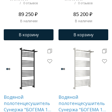
(Состаренная
(Состаренная латунь)
/
0 отзывов
/
0 отзывов
бронза)
89 250 ₽
85 200 ₽
В наличии
В наличии
В корзину
В корзину
Водяной
Водяной
полотенцесушитель
полотенцесушитель
Сунержа "БОГЕМА 1П
Сунержа "БОГЕМА 1П