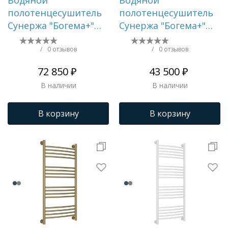
полотенцесушитель
полотенцесушитель
Сунержа "Богема+"
Сунержа "Богема+"
1000х500
1000х500 (Матовый
(Состаренная
белый)
/
0 отзывов
/
0 отзывов
бронза)
72 850 ₽
43 500 ₽
В наличии
В наличии
В корзину
В корзину