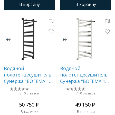
В корзину
В корзину
Водяной
Водяной
полотенцесушитель
полотенцесушитель
Сунержа "БОГЕМА 1П
Сунержа "БОГЕМА 1П
+" 1200х400 (Тёмный
+" 1200х500 (Без
титан муар)
покрытия)
/
0 отзывов
/
0 отзывов
50 750 ₽
49 150 ₽
В наличии
В наличии