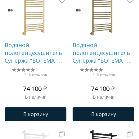
Водяной
Водяной
полотенцесушитель
полотенцесушитель
Сунержа "БОГЕМА 1П
Сунержа "БОГЕМА 1П
+" 1000х500 (Матовая
+" 1000х500 (Матовое
шампань)
золото)
/
0 отзывов
/
0 отзывов
74 100 ₽
74 100 ₽
В наличии
В наличии
В корзину
В корзину