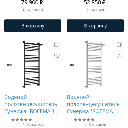
79 900 ₽
52 850 ₽
В наличии
В наличии
В корзину
В корзину
Водяной
Водяной
полотенцесушитель
полотенцесушитель
Сунержа "БОГЕМА 1П
Сунержа "БОГЕМА 1П
+" 1200х500 (Матовый
+" 1200х500 (Сатин)
чёрный)
/
0 отзывов
/
0 отзывов