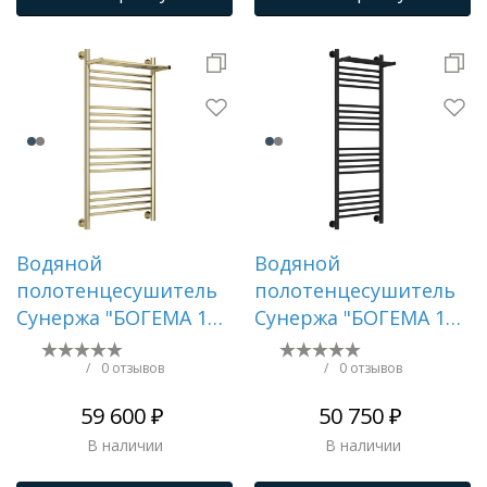
Водяной
Водяной
полотенцесушитель
полотенцесушитель
Сунержа "БОГЕМА 1П
Сунержа "БОГЕМА 1П
+" 1000х500
+" 1200х400 (Матовый
(Шампань)
чёрный)
/
0 отзывов
/
0 отзывов
59 600 ₽
50 750 ₽
В наличии
В наличии