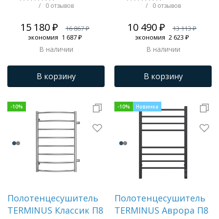
/
0 отзывов
/
0 отзывов
Трапы для душевых
15 180 ₽
10 490 ₽
16 867 ₽
13 113 ₽
экономия
1 687 ₽
экономия
2 623 ₽
В наличии
В наличии
В корзину
В корзину
-
10
%
-
10
%
Новинка
Полотенцесушитель
Полотенцесушитель
TERMINUS Классик П8
TERMINUS Аврора П8