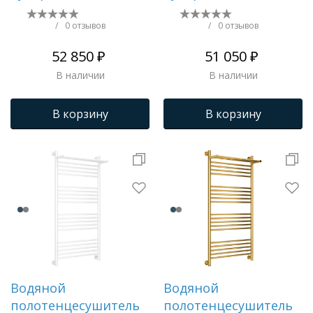
+" 1200х500 (Тёмный
+" 1200х600 (Без
титан муар)
покрытия)
/
0 отзывов
/
0 отзывов
52 850 ₽
51 050 ₽
В наличии
В наличии
В корзину
В корзину
Водяной
Водяной
полотенцесушитель
полотенцесушитель