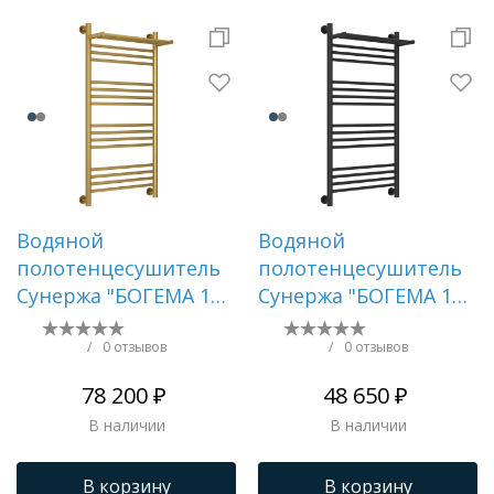
Водяной
Водяной
полотенцесушитель
полотенцесушитель
Сунержа "БОГЕМА 1П
Сунержа "БОГЕМА 1П
+" 1000х500
+" 1000х500 (Тёмный
(Состаренная латунь)
титан муар)
/
0 отзывов
/
0 отзывов
78 200 ₽
48 650 ₽
В наличии
В наличии
В корзину
В корзину