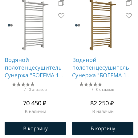
Водяной
Водяной
полотенцесушитель
полотенцесушитель
Сунержа "БОГЕМА 1П
Сунержа "БОГЕМА 1П
+" 1000х500 (Сатин)
+" 1000х500
(Состаренная
/
0 отзывов
/
0 отзывов
бронза)
70 450 ₽
82 250 ₽
В наличии
В наличии
В корзину
В корзину