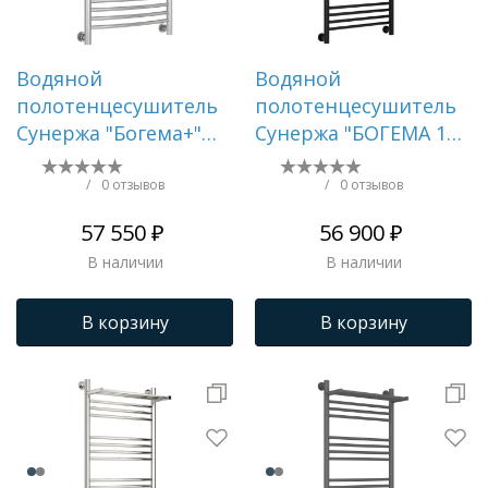
Водяной
Водяной
полотенцесушитель
полотенцесушитель
Сунержа "Богема+"
Сунержа "БОГЕМА 1П
800х500 (Сатин)
+" 1000х500 (RAL 9005
Глубокий черный)
/
0 отзывов
/
0 отзывов
57 550 ₽
56 900 ₽
В наличии
В наличии
В корзину
В корзину