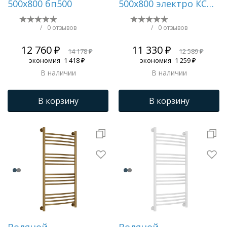
500х800 бп500
500х800 электро КС
9005 матовый ( new
встроен диммер)
/
0 отзывов
/
0 отзывов
12 760 ₽
11 330 ₽
14 178 ₽
12 589 ₽
экономия
1 418 ₽
экономия
1 259 ₽
В наличии
В наличии
В корзину
В корзину
Водяной
Водяной