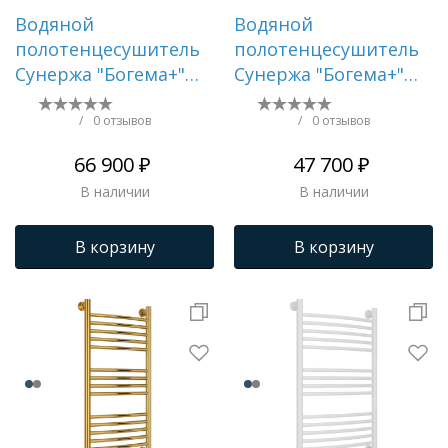
Водяной
Водяной
полотенцесушитель
полотенцесушитель
Сунержа "Богема+"
Сунержа "Богема+"
1000х500 (Матовое
1200х500 (Матовый
золото)
белый)
/
0 отзывов
/
0 отзывов
66 900 ₽
47 700 ₽
В наличии
В наличии
В корзину
В корзину