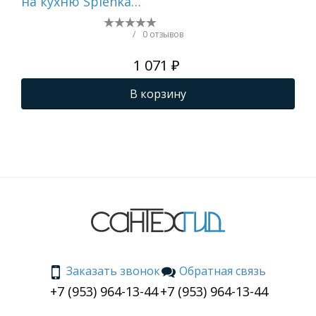
на кухню Splenka
пр
встраиваемый с
пе
удлинительной
не
/
0 отзывов
трубкой (100см)
сат
1 071 ₽
нержавеющая сталь,
черный S710.02.06
В корзину
Заказать звонок
Обратная связь
+7 (953) 964-13-44
+7 (953) 964-13-44