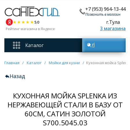
+7 (953) 964-13-44
Позвонить в магазин
г.Тула
5.0
3 магазина
Рейтинг магазина в Яндексе
Каталог
Поиск товаров
Смесители
Главная
/
Каталог
/
Мойки для кухни
/
Кухонная мойка Splenka
Назад
Унитазы
КУХОННАЯ МОЙКА SPLENKA ИЗ
Мебель для ванных комнат
НЕРЖАВЕЮЩЕЙ СТАЛИ В БАЗУ ОТ
Ванны
60СМ, САТИН ЗОЛОТОЙ
S700.5045.03
Кухонные мойки