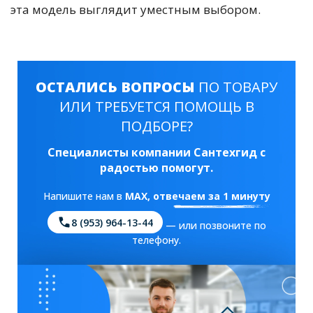
эта модель выглядит уместным выбором.
ОСТАЛИСЬ ВОПРОСЫ
ПО ТОВАРУ
ИЛИ ТРЕБУЕТСЯ ПОМОЩЬ В
ПОДБОРЕ?
Специалисты компании Сантехгид с
радостью помогут.
Напишите нам в
MAX
, отвечаем за 1 минуту
8 (953) 964-13-44
— или позвоните по
телефону.