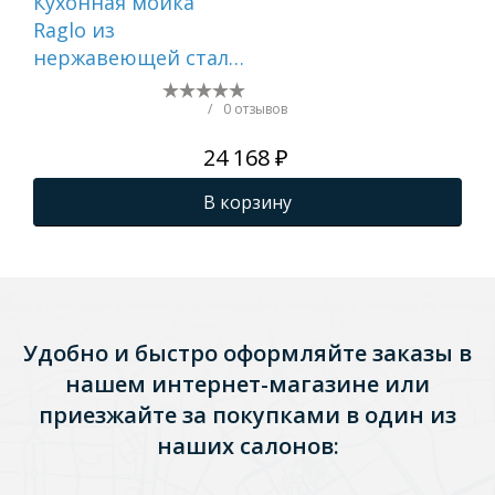
Кухонная мойка
Ку
Raglo из
Rag
нержавеющей стали
не
в базу от 60см,
в б
графит R701.6050.09
гра
/
0 отзывов
24 168 ₽
В корзину
Удобно и быстро оформляйте заказы в
нашем интернет-магазине или
приезжайте за покупками в один из
наших салонов: