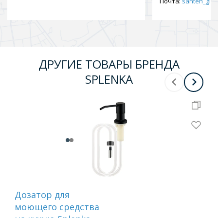
Почта:
santeh_gid2
ДРУГИЕ ТОВАРЫ БРЕНДА
SPLENKA
Дозатор для
Си
моющего средства
Sp