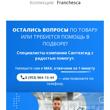
Коллекция:
Franchesca
ОСТАЛИСЬ ВОПРОСЫ
ПО ТОВАРУ
ИЛИ ТРЕБУЕТСЯ ПОМОЩЬ В
ПОДБОРЕ?
Специалисты компании Сантехгид с
радостью помогут.
Напишите нам в
MAX
, отвечаем за 1 минуту
8 (953) 964-13-44
— или позвоните по
телефону.