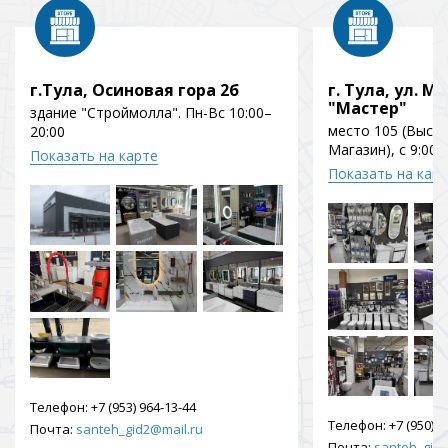
г.Тула, Осиновая гора 2б
г. Тула, ул. Мо
"Мастер"
здание "Строймолла". Пн-Вс 10:00–
место 105 (Выст
20:00
Магазин), с 9:00 
Показать на карте
Показать на кар
Телефон:
+7 (953) 964-13-44
Телефон:
+7 (950) 9
Почта:
santeh_gid2@mail.ru
Почта:
santeh_gid2