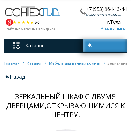
+7 (953) 964-13-44
Позвонить в магазин
г.Тула
5.0
3 магазина
Рейтинг магазина в Яндексе
Каталог
Поиск товаров
Смесители
Главная
/
Каталог
/
Мебель для ванных комнат
/
Зеркальный 
Назад
Унитазы
ЗЕРКАЛЬНЫЙ ШКАФ С ДВУМЯ
Мебель для ванных комнат
ДВЕРЦАМИ,ОТКРЫВАЮЩИМИСЯ К
Ванны
ЦЕНТРУ.
Кухонные мойки