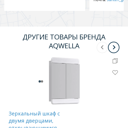
ДРУГИЕ ТОВАРЫ БРЕНДА
AQWELLA
Зеркальный шкаф с
По
двумя дверцами,
се
открывающимися к
цве