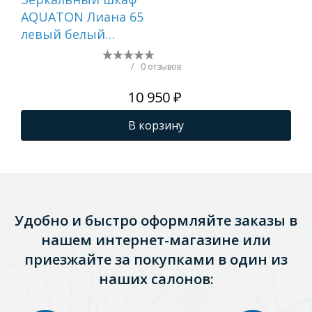
AQUATON Лиана 65
AQ
левый белый
бе
1A166202LL01L
1A
/
0 отзывов
10 950 ₽
В корзину
Удобно и быстро оформляйте заказы в
нашем интернет-магазине или
приезжайте за покупками в один из
наших салонов: