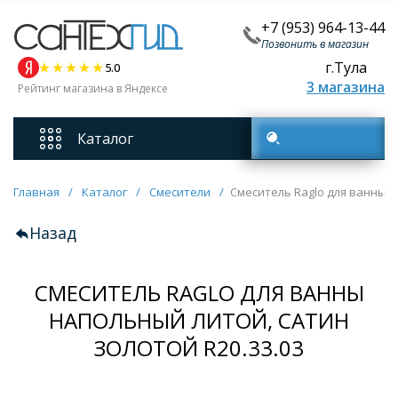
+7 (953) 964-13-44
Позвонить в магазин
г.Тула
5.0
3 магазина
Рейтинг магазина в Яндексе
Каталог
Поиск товаров
Смесители
Главная
/
Каталог
/
Смесители
/
Смеситель Raglo для ванны н
Назад
Унитазы
СМЕСИТЕЛЬ RAGLO ДЛЯ ВАННЫ
Мебель для ванных комнат
НАПОЛЬНЫЙ ЛИТОЙ, САТИН
Ванны
ЗОЛОТОЙ R20.33.03
Кухонные мойки