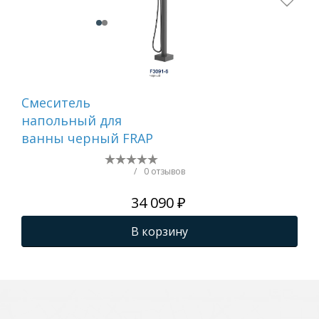
Смеситель
См
напольный для
на
ванны черный FRAP
ва
G3
/
0 отзывов
34 090 ₽
В корзину