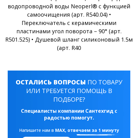
водопроводной воды Neoperl® с функцией
самоочищения (арт. R540.04) •
Переключатель с керамическими
пластинами угол поворота – 90° (арт.
R501.525) • Душевой шланг силиконовый 1.5м
(арт. R40
ОСТАЛИСЬ ВОПРОСЫ
ПО ТОВАРУ
ИЛИ ТРЕБУЕТСЯ ПОМОЩЬ В
ПОДБОРЕ?
Специалисты компании Сантехгид с
радостью помогут.
Напишите нам в
MAX
, отвечаем за 1 минуту