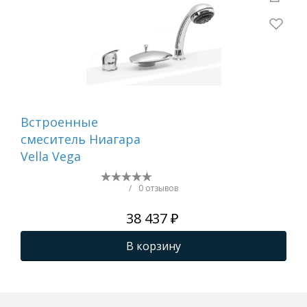
Встроенные
См
смеситель Ниагара
ва
Vella Vega
GA
/
0 отзывов
38 437 ₽
В корзину