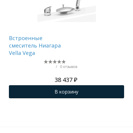
Встроенные
Вс
смеситель Ниагара
см
Vella Vega
(AS
/
0 отзывов
38 437 ₽
В корзину