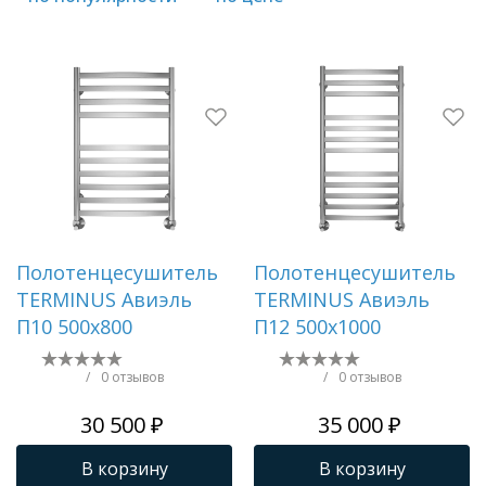
Раковины
Душевые кабины
Полотенцесушители
Аксессуары для ванных комнат
Полотенцесушитель
Полотенцесушитель
TERMINUS Авиэль
TERMINUS Авиэль
Зеркала
П10 500х800
П12 500х1000
/
0 отзывов
/
0 отзывов
Душевые поддоны
30 500 ₽
35 000 ₽
Душевые уголки и ограждения
В корзину
В корзину