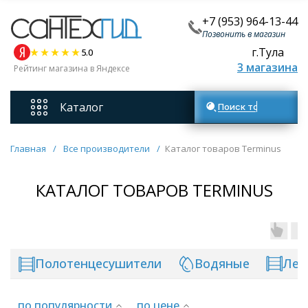
+7 (953) 964-13-44
Позвонить в магазин
г.Тула
5.0
3 магазина
Рейтинг магазина в Яндексе
Каталог
Поиск товаров
Смесители
Главная
/
Все производители
/
Каталог товаров Terminus
Унитазы
КАТАЛОГ ТОВАРОВ TERMINUS
Мебель для ванных комнат
Полотенцесушители
Водяные
Лес
Ванны
по популярности
по цене
Кухонные мойки