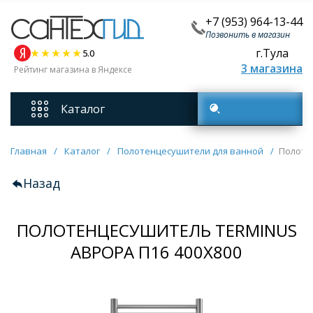
+7 (953) 964-13-44
Позвонить в магазин
г.Тула
5.0
3 магазина
Рейтинг магазина в Яндексе
Каталог
Поиск товаров
Смесители
Главная
/
Каталог
/
Полотенцесушители для ванной
/
Полоте
Назад
Унитазы
ПОЛОТЕНЦЕСУШИТЕЛЬ TERMINUS
Мебель для ванных комнат
АВРОРА П16 400Х800
Ванны
Кухонные мойки