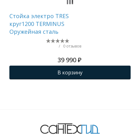
Стойка электро TRES
Ст
круг1200 TERMINUS
QU
Оружейная сталь
кр
TER
ма
/
0 отзывов
39 990 ₽
В корзину