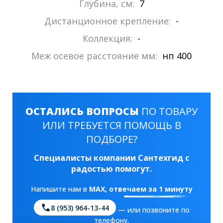
Глубина, см:
7
Дистанционное крепление:
-
Коллекция:
-
Меж осевое расстояние мм:
нп 400
ОСТАЛИСЬ ВОПРОСЫ
ПО ТОВАРУ
ИЛИ ТРЕБУЕТСЯ ПОМОЩЬ В
ПОДБОРЕ?
Специалисты компании Сантехгид с
радостью помогут.
Напишите нам в
MAX
, отвечаем за 1 минуту
8 (953) 964-13-44
— или позвоните по
телефону.