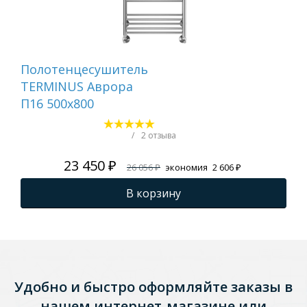
Полотенцесушитель
По
TERMINUS Аврора
TE
П16 500х800
500
900
вс
/
2 отзыва
23 450 ₽
26 056 ₽
экономия
2 606 ₽
В корзину
Удобно и быстро оформляйте заказы в
нашем интернет-магазине или