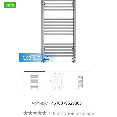
-
10
%
Раковины
Душевые кабины
Полотенцесушители
Аксессуары для ванных комнат
Зеркала
Душевые поддоны
Артикул:
4670078529305
Душевые уголки и ограждения
/
0 отзывов
о товаре