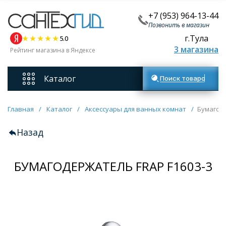
+7 (953) 964-13-44
Позвонить в магазин
г.Тула
5.0
3 магазина
Рейтинг магазина в Яндексе
Каталог
Поиск товаров
Смесители
Главная
/
Каталог
/
Аксессуары для ванных комнат
/
Бумагоде
Назад
Унитазы
БУМАГОДЕРЖАТЕЛЬ FRAP F1603-3
Мебель для ванных комнат
Ванны
Кухонные мойки