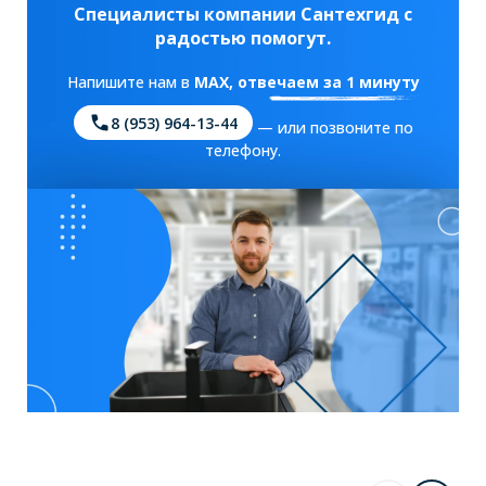
Специалисты компании Сантехгид с
радостью помогут.
Напишите нам в
MAX
, отвечаем за 1 минуту
8 (953) 964-13-44
— или позвоните по
телефону.