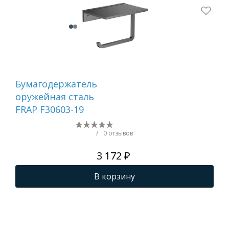
Бумагодержатель
Пол
оружейная сталь
кл
FRAP F30603-19
1
/
0 отзывов
3 172 ₽
В корзину