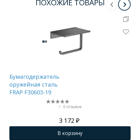
ПОХОЖИЕ ТОВАРЫ
Бумагодержатель
Ер
оружейная сталь
са
FRAP F30603-19
/
0 отзывов
3 172 ₽
В корзину