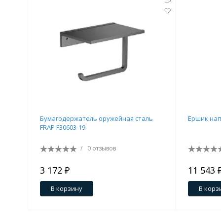
Бумагодержатель оружейная сталь
Ершик нап
FRAP F30603-19
/
0 отзывов
3 172 ₽
11 543 
В корзину
В корз