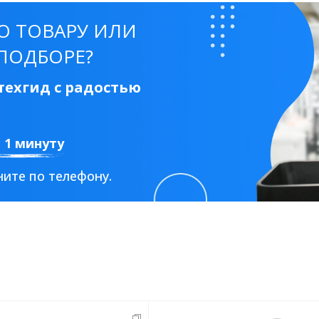
О ТОВАРУ ИЛИ
ПОДБОРЕ?
ехгид с радостью
а 1 минуту
ите по телефону.