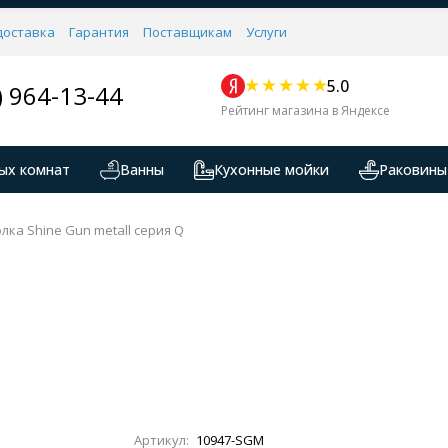
доставка
Гарантия
Поставщикам
Услуги
5.0
) 964-13-44
Рейтинг магазина в Яндексе
ых комнат
Ванны
Кухонные мойки
Раковины
лка Shine Gun metall серия Q
Артикул:
10947-SGM