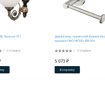
E, бронза 751
Держатель туалетной бумаги бе
крышки UNO NICKEL BRUSH
/
0 отзывов
/
0 отзывов
₽
5 073 ₽
ину
В корзину