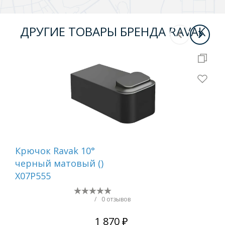
ДРУГИЕ ТОВАРЫ БРЕНДА RAVAK
Крючок Ravak 10°
Ме
черный матовый ()
Rav
X07P555
(X0
/
0 отзывов
1 870 ₽