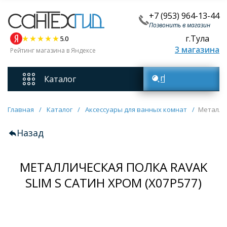
+7 (953) 964-13-44
Позвонить в магазин
г.Тула
5.0
3 магазина
Рейтинг магазина в Яндексе
Каталог
Поиск товаров
Смесители
Главная
/
Каталог
/
Аксессуары для ванных комнат
/
Металлич
Назад
Унитазы
МЕТАЛЛИЧЕСКАЯ ПОЛКА RAVAK
Мебель для ванных комнат
SLIM S САТИН ХРОМ (X07P577)
Ванны
Кухонные мойки