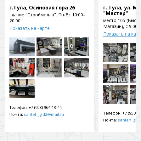
г.Тула, Осиновая гора 2б
г. Тула, ул. Мо
"Мастер"
здание "Строймолла". Пн-Вс 10:00–
место 105 (Выст
20:00
Магазин), с 9:00 
Показать на карте
Показать на кар
Телефон:
+7 (953) 964-13-44
Телефон:
+7 (950) 9
Почта:
santeh_gid2@mail.ru
Почта:
santeh_gid2