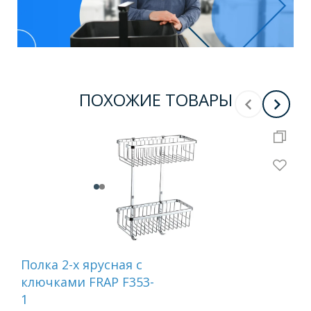
ПОХОЖИЕ ТОВАРЫ
Полка 2-х ярусная c
Пол
ключками FRAP F353-
кр
1
чёр