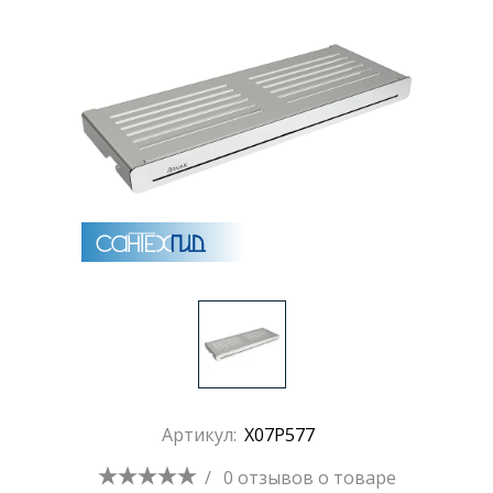
Раковины
Душевые кабины
Полотенцесушители
Аксессуары для ванных комнат
Зеркала
Душевые поддоны
Артикул:
X07P577
Душевые уголки и ограждения
/
0 отзывов
о товаре