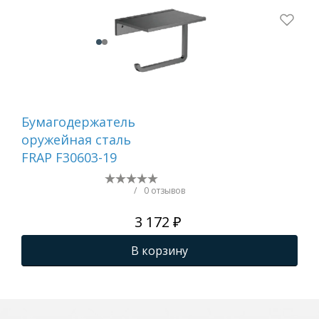
Бумагодержатель
Ер
оружейная сталь
са
FRAP F30603-19
/
0 отзывов
3 172 ₽
В корзину