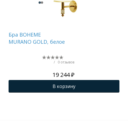
Бра BOHEME
Де
MURANO GOLD, белое
ту
бе
NI
/
0 отзывов
19 244 ₽
В корзину