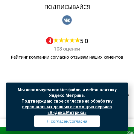
ПОДПИСЫВАЙСЯ
5.0
108 оценки
Рейтинг компании согласно отзывам наших клиентов
Политика обработки персональных данных
Мы используем cookie-файлы и веб-аналитику
Согласие на обработку данных Яндекс Метрика
Яндекс.Метрика.
Подтверждаю свое согласие на обработку
"© ООО “САНТЕХГИД”, 2026. Все права защищены. Предложение не является публичной
персональных данных с помощью сервиса
офертой, цены и информация на сайте ознакомительные
«Яндекс.Метрика»
Доработка и продвижение в
SO.USE
Я согласен/согласна
Зарегистрир
Профиль
Товары
Поиск
Избранное
Корзина