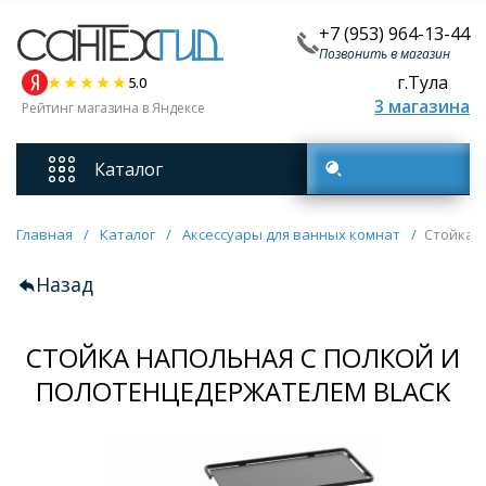
+7 (953) 964-13-44
Позвонить в магазин
г.Тула
5.0
3 магазина
Рейтинг магазина в Яндексе
Каталог
Поиск товаров
Смесители
Главная
/
Каталог
/
Аксессуары для ванных комнат
/
Стойка 
Назад
Унитазы
СТОЙКА НАПОЛЬНАЯ С ПОЛКОЙ И
Мебель для ванных комнат
ПОЛОТЕНЦЕДЕРЖАТЕЛЕМ BLACK
Ванны
Кухонные мойки