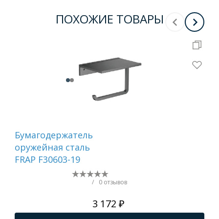
ПОХОЖИЕ ТОВАРЫ
Бумагодержатель
Ер
оружейная сталь
са
FRAP F30603-19
/
0 отзывов
3 172 ₽