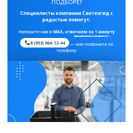
ПОДБОРЕ?
Специалисты компании Сантехгид с
радостью помогут.
Напишите нам в
MAX
, отвечаем за 1 минуту
8 (953) 964-13-44
— или позвоните по
телефону.