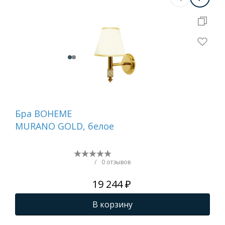
Бра BOHEME
На
MURANO GOLD, белое
ди
GO
(бе
/
0 отзывов
19 244 ₽
В корзину