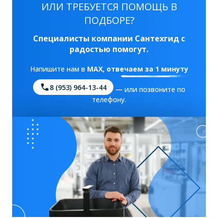
ИЛИ ТРЕБУЕТСЯ ПОМОЩЬ В
ПОДБОРЕ?
Специалисты компании Сантехгид с
радостью помогут.
Напишите нам в
MAX
, отвечаем за 1 минуту
8 (953) 964-13-44
— или позвоните по
телефону.