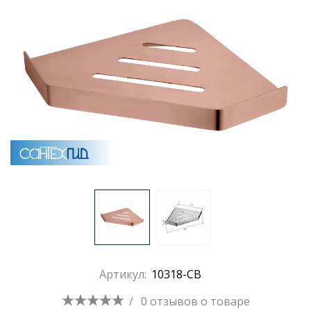
Раковины
Душевые кабины
Полотенцесушители
Аксессуары для ванных комнат
Зеркала
Душевые поддоны
Артикул:
10318-CB
Душевые уголки и ограждения
/
0 отзывов
о товаре