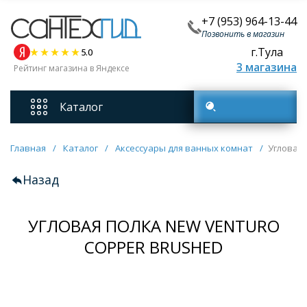
+7 (953) 964-13-44
Позвонить в магазин
г.Тула
5.0
3 магазина
Рейтинг магазина в Яндексе
Каталог
Поиск товаров
Смесители
Главная
/
Каталог
/
Аксессуары для ванных комнат
/
Угловая
Назад
Унитазы
УГЛОВАЯ ПОЛКА NEW VENTURO
Мебель для ванных комнат
COPPER BRUSHED
Ванны
Кухонные мойки