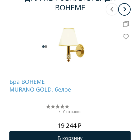
BOHEME
Бра BOHEME
Де
MURANO GOLD, белое
ту
бе
NI
/
0 отзывов
19 244 ₽
В корзину