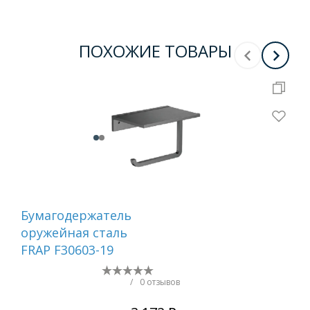
ПОХОЖИЕ ТОВАРЫ
Бумагодержатель
Ер
оружейная сталь
са
FRAP F30603-19
/
0 отзывов