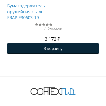
Бумагодержатель
Пол
оружейная сталь
кр
FRAP F30603-19
чёр
/
0 отзывов
3 172 ₽
В корзину