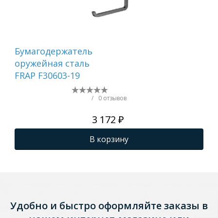
Бумагодержатель
Ер
оружейная сталь
са
FRAP F30603-19
/
0 отзывов
3 172 ₽
В корзину
Удобно и быстро оформляйте заказы в