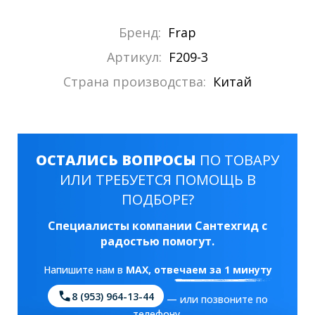
Бренд:
Frap
Артикул:
F209-3
Страна производства:
Китай
ОСТАЛИСЬ ВОПРОСЫ
ПО ТОВАРУ
ИЛИ ТРЕБУЕТСЯ ПОМОЩЬ В
ПОДБОРЕ?
Специалисты компании Сантехгид с
радостью помогут.
Напишите нам в
MAX
, отвечаем за 1 минуту
8 (953) 964-13-44
— или позвоните по
телефону.