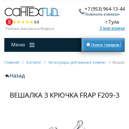
+7 (953) 964-13-44
Позвонить в магазин
г.Тула
5.0
3 магазина
Рейтинг магазина в Яндексе
Меню
Поиск товаров
Главная
/
Каталог
/
Аксессуары для ванных комнат
/
Вешалка 
Назад
ВЕШАЛКА 3 КРЮЧКА FRAP F209-3