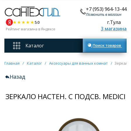
+7 (953) 964-13-44
Позвонить в магазин
г.Тула
5.0
3 магазина
Рейтинг магазина в Яндексе
Каталог
Поиск товаров
Смесители
Главная
/
Каталог
/
Аксессуары для ванных комнат
/
Зеркало 
Назад
Унитазы
ЗЕРКАЛО НАСТЕН. С ПОДСВ. MEDICI
Мебель для ванных комнат
Ванны
Кухонные мойки