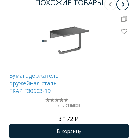
ПОХОЖИЕ ТОВАРЫ
Бумагодержатель
Ер
оружейная сталь
са
FRAP F30603-19
/
0 отзывов
3 172 ₽
В корзину