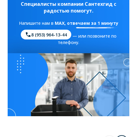
Специалисты компании Сантехгид с
радостью помогут.
Напишите нам в
MAX
, отвечаем за 1 минуту
8 (953) 964-13-44
— или позвоните по
телефону.