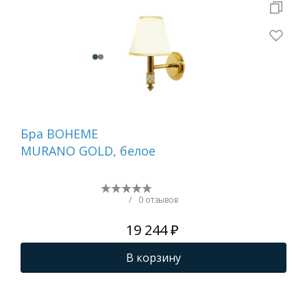
Бра BOHEME
Де
MURANO GOLD, белое
ту
бе
NI
/
0 отзывов
19 244 ₽
В корзину