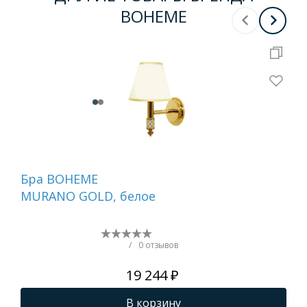
BOHEME
Бра BOHEME
Бр
MURANO GOLD, белое
751
/
0 отзывов
19 244 ₽
В корзину