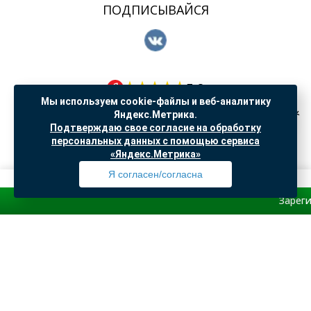
ПОДПИСЫВАЙСЯ
5.0
Мы используем cookie-файлы и веб-аналитику
108 оценки
Яндекс.Метрика.
Рейтинг компании согласно отзывам наших клиентов
Подтверждаю свое согласие на обработку
персональных данных с помощью сервиса
«Яндекс.Метрика»
Я согласен/согласна
Политика обработки персональных данных
Зарегистрируй
Профиль
Товары
Поиск
Избранное
Корзина
Согласие на обработку данных Яндекс Метрика
"© ООО “САНТЕХГИД”, 2026. Все права защищены. Предложение не является публичной
офертой, цены и информация на сайте ознакомительные
Доработка и продвижение в
SO.USE