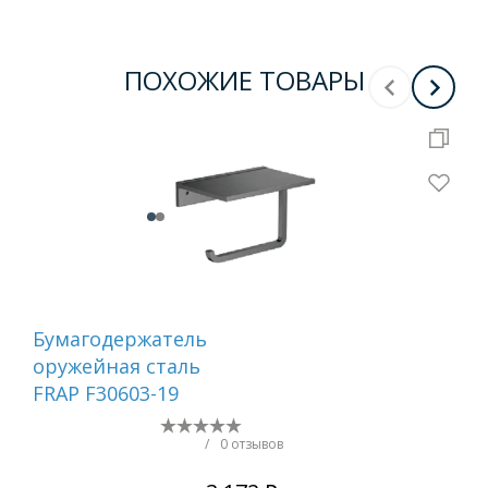
ПОХОЖИЕ ТОВАРЫ
Бумагодержатель
Ер
оружейная сталь
са
FRAP F30603-19
/
0 отзывов