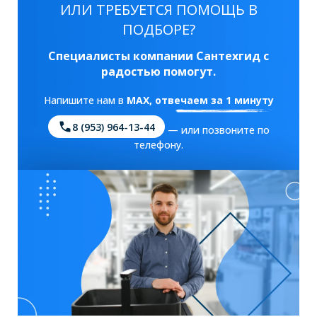
ИЛИ ТРЕБУЕТСЯ ПОМОЩЬ В
ПОДБОРЕ?
Специалисты компании Сантехгид с
радостью помогут.
Напишите нам в
MAX
, отвечаем за 1 минуту
8 (953) 964-13-44
— или позвоните по
телефону.