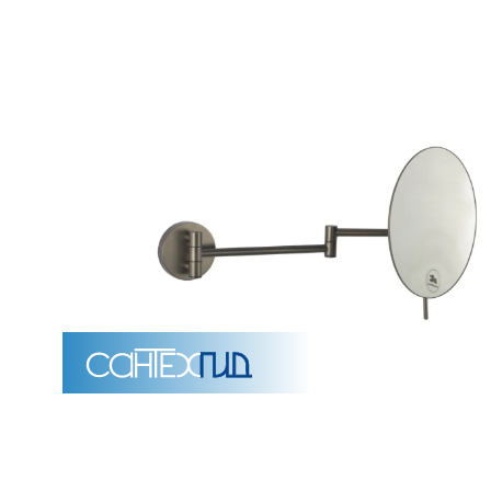
Унитазы
15 категорий
Напольные
Подвесные
Моноблоки
Приставные
Угловые с бачком
Уни
Комплектующие для инсталляций и кнопки смы
Мебель для ванных комна
7 категорий
Тумбы для ванной
Зеркало шкаф
П