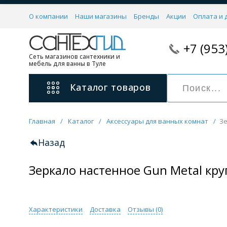
О компании
Наши магазины
Бренды
Акции
Оплата и 
+7 (953
Сеть магазинов сантехники и
мебель для ванны в Туле
Каталог
товаров
Главная
/
Каталог
/
Аксессуары для ванных комнат
/
Зе
Смесители
11 категорий
Назад
Зеркало настенное Gun Metal кру
Для ванны с душем
Для раковины
С гигиеническим душем
На борт ванной
Характеристики
Доставка
Отзывы (
0
)