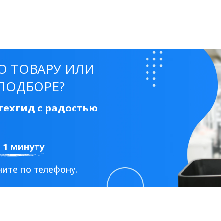
50 см
60 см
70 см
80 см
90 см
О ТОВАРУ ИЛИ
ПОДБОРЕ?
Круглые
Накладные чаши
Прямоугольные
Ов
ехгид с радостью
Угловые
40 см
45 см
50 см
55 см
Комплектующие
а 1 минуту
ите по телефону.