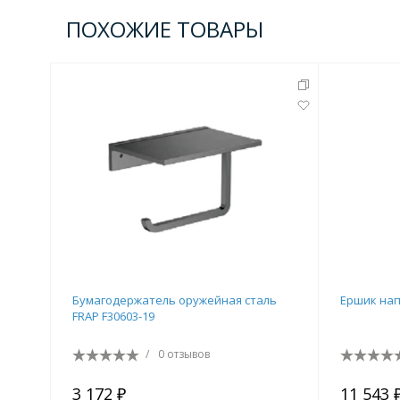
Комплектующие для кабин
ПОХОЖИЕ ТОВАРЫ
Полотенцесушители
3 категории
Водяные
Электрические
Комплек
Аксессуары для ванных ко
4 категории
Бумагодержатель оружейная сталь
Ершик нап
FRAP F30603-19
/
0 отзывов
Дозаторы
Карнизы и шторки для ванной
3 172 ₽
11 543 