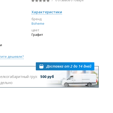
/
0 отзывов
о товаре
Перейти в раздел
Характеристики
бренд
Boheme
цвет
ы с инсталляцией
Биде
Писсуары
Графит
выпуском
ии
тите дешевле?
Доставка
от 2 до 14 дней
елкогабаритный груз:
500 руб
Перейти в раздел
тдельно
омплектующие для мебели