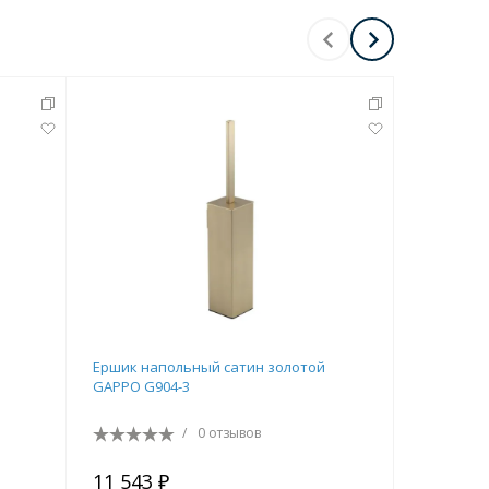
Перейти в раздел
Перейти в раздел
Ершик напольный сатин золотой
Ершик на
GAPPO G904-3
G903-6
/
0 отзывов
11 543 ₽
8 651 ₽