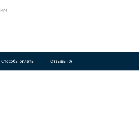
ение
Стальные
Чугунные
Ванны 100 см
Отдельно
140 см
Ванны 150 см
Ванны 160 см
Ванны 17
Способы оплаты
Отзывы (
0
)
плектующие для ванн
й стали
Двойные
Сушилки и диспенсеры для моек