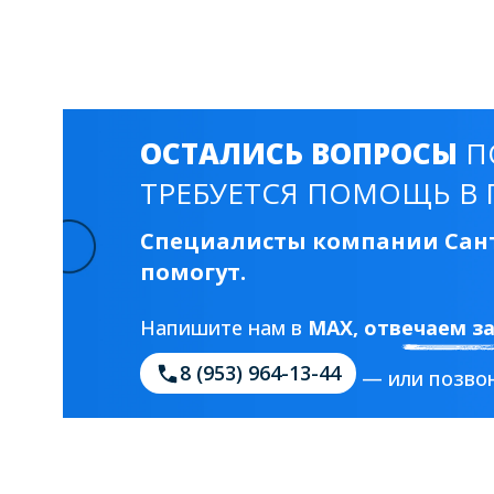
Смесители для моек
40 см
45 см
Раковины
23 категории
ОСТАЛИСЬ ВОПРОСЫ
П
ТРЕБУЕТСЯ ПОМОЩЬ В 
Мебельные раковины
Квадратные
Специалисты компании Сант
На стиральную машину
С пьедесталом
помогут.
90 см
100 см
120 см
130 см
Напишите нам в
MAX
, отвечаем з
8 (953) 964-13-44
— или позвон
Душевые кабины
1 категория