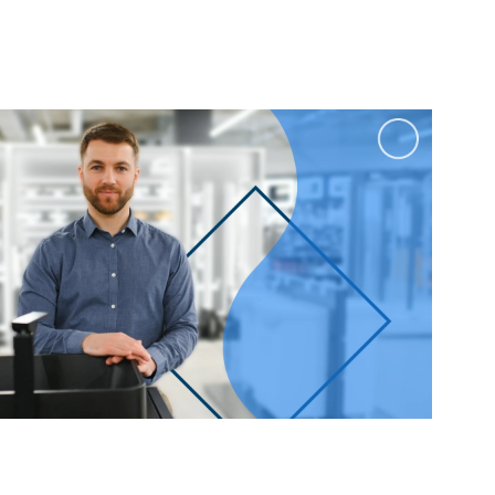
100 см
Перейти в раздел
альные
Подвесные
60 см
65 см
70 см
80 см
Перейти в раздел