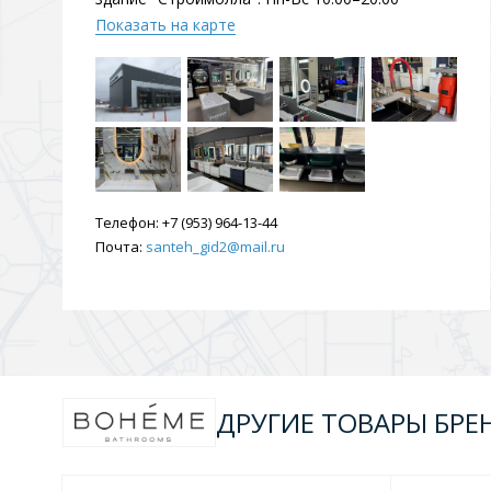
Душевые уголки и огражд
Показать на карте
3 категории
Двери и перегородки
Душевые огражден
Телефон:
+7 (953) 964-13-44
Трапы для душевых
Почта:
santeh_gid2@mail.ru
3 категории
Квадратные
Комплектующие
Лине
ДРУГИЕ ТОВАРЫ БРЕ