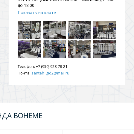
до 18:00
ения
Показать на карте
ия
На борт ванной
Телефон:
+7 (950) 928-78-21
Почта:
santeh_gid2@mail.ru
йные
НДА BOHEME