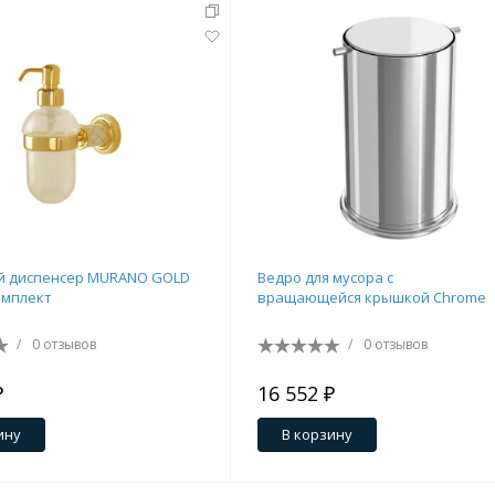
й диспенсер MURANO GOLD
Ведро для мусора с
омплект
вращающейся крышкой Chrome
/
0 отзывов
/
0 отзывов
₽
16 552 ₽
ину
В корзину