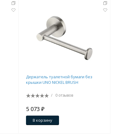
Держатель туалетной бумаги без
Бра BOHE
крышки UNO NICKEL BRUSH
/
0 отзывов
5 073 ₽
14 283 
В корзину
В кор