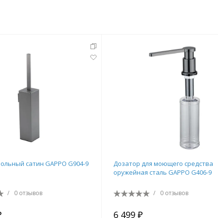
тующие
мнат
ольный сатин GAPPO G904-9
Дозатор для моющего средства
оружейная сталь GAPPO G406-9
/
0 отзывов
/
0 отзывов
Ершики
Полки
₽
6 499 ₽