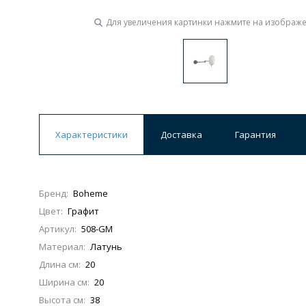
Для увеличения картинки нажмите на изображ
Ванны
19 категорий
Акриловые
Из литьевого мрамора
Ванны 120 см
Ванны 130 см
Ванны 
Характеристики
Доставка
Гарантия
Ванны 200 см
Экраны для ванн
Ком
Бренд:
Boheme
Цвет:
Графит
Кухонные мойки
Артикул:
508-GM
15 категорий
Материал:
Латунь
Длина см:
20
Из искусственного камня
Из нержавеюще
Ширина см:
20
Высота см:
38