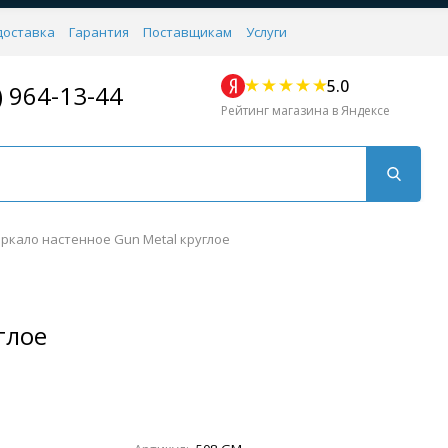
доставка
Гарантия
Поставщикам
Услуги
5.0
) 964-13-44
Рейтинг магазина в Яндексе
ркало настенное Gun Metal круглое
глое
Для кухни
Для душа
Для биде
Душевые стой
Напольные
Комплектующие