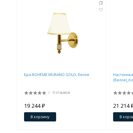
Бра BOHEME MURANO GOLD, белое
Настенны
(белое)_К
/
0 отзывов
19 244 ₽
21 214 
В корзину
В корз