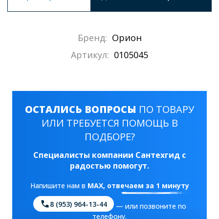
Бренд:
Орион
Артикул:
0105045
ОСТАЛИСЬ ВОПРОСЫ
ПО ТОВАРУ
ИЛИ ТРЕБУЕТСЯ ПОМОЩЬ В
ПОДБОРЕ?
Специалисты компании Сантехгид с
радостью помогут.
Напишите нам в
MAX
, отвечаем за 1 минуту
8 (953) 964-13-44
— или позвоните по
телефону.