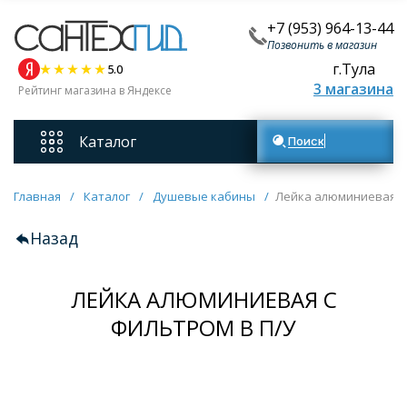
+7 (953) 964-13-44
Позвонить в магазин
г.Тула
5.0
3 магазина
Рейтинг магазина в Яндексе
Каталог
Поиск товаров
Смесители
Главная
/
Каталог
/
Душевые кабины
/
Лейка алюминиевая с 
Назад
Унитазы
ЛЕЙКА АЛЮМИНИЕВАЯ С
Мебель для ванных комнат
ФИЛЬТРОМ В П/У
Ванны
Кухонные мойки