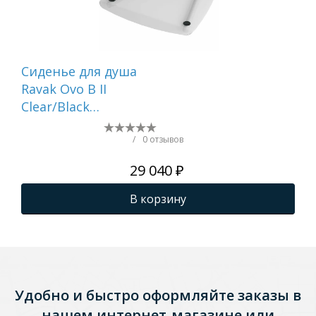
Сиденье для душа
Ду
Ravak Ovo B II
се
Clear/Black
Прозрачное Черное
() B8F0000059
/
0 отзывов
29 040 ₽
В корзину
Удобно и быстро оформляйте заказы в
нашем интернет-магазине или