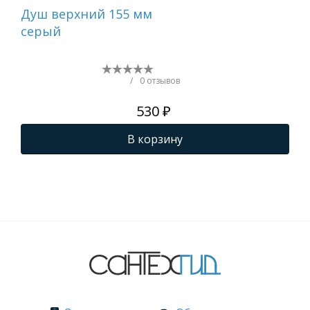
Душ верхний 155 мм
Го
серый
сиф
/
0 отзывов
530 ₽
В корзину