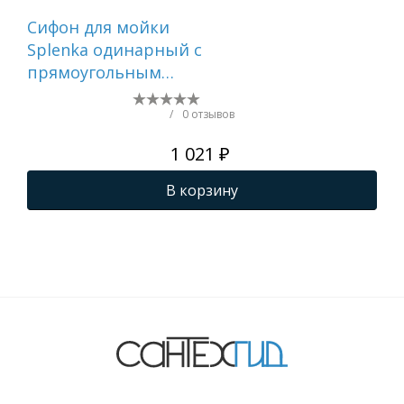
Сифон для мойки
До
Splenka одинарный с
мо
прямоугольным
на 
переливом,
вс
нержавеющая сталь,
уд
/
0 отзывов
сатин S600.40.05
тру
1 021 ₽
не
чер
В корзину