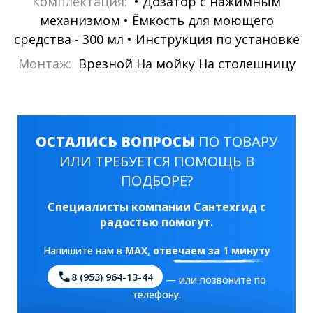
Комплектация:
• Дозатор с нажимным
механизмом • Ёмкость для моющего
средства - 300 мл • Инструкция по установке
Монтаж:
Врезной На мойку На столешницу
ОСТАЛИСЬ ВОПРОСЫ
ПО ТОВАРУ
ИЛИ ТРЕБУЕТСЯ ПОМОЩЬ В
ПОДБОРЕ?
Специалисты компании Сантехгид с
радостью помогут.
Напишите нам в
MAX
, отвечаем за 1 минуту
8 (953) 964-13-44
— или позвоните по
телефону.