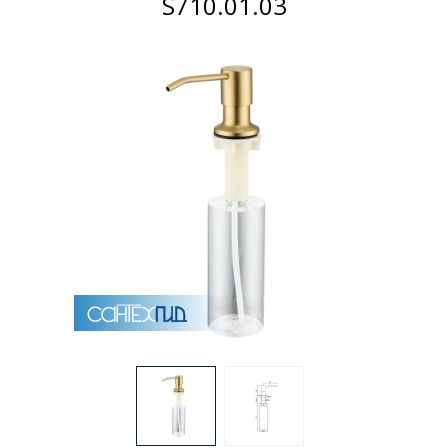
S710.01.03
Раковины
Душевые кабины
Полотенцесушители
Аксессуары для ванных комнат
Зеркала
Душевые поддоны
Душевые уголки и ограждения