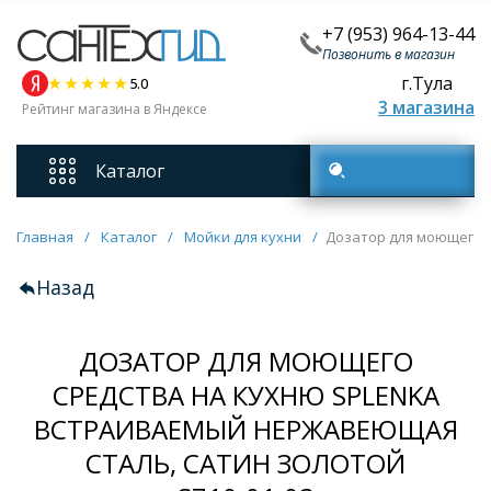
+7 (953) 964-13-44
Позвонить в магазин
г.Тула
5.0
3 магазина
Рейтинг магазина в Яндексе
Каталог
Поиск товаров
Смесители
Главная
/
Каталог
/
Мойки для кухни
/
Дозатор для моющего с
Назад
Унитазы
ДОЗАТОР ДЛЯ МОЮЩЕГО
Мебель для ванных комнат
СРЕДСТВА НА КУХНЮ SPLENKA
ВСТРАИВАЕМЫЙ НЕРЖАВЕЮЩАЯ
Ванны
СТАЛЬ, САТИН ЗОЛОТОЙ
Кухонные мойки