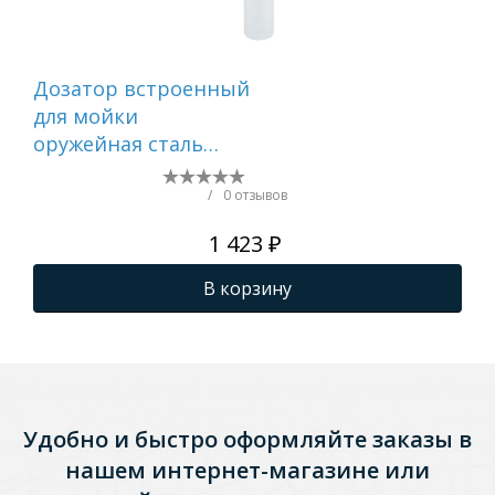
Дозатор встроенный
До
для мойки
дл
оружейная сталь
FRA
FRAP F408-9
/
0 отзывов
1 423 ₽
В корзину
Удобно и быстро оформляйте заказы в
нашем интернет-магазине или