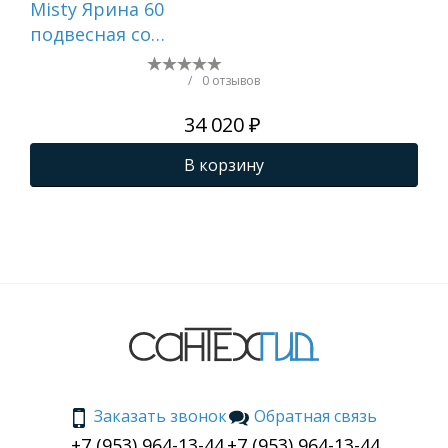
Misty Ярина 60
Мар
подвесная со
ко
столешницей и
ун
раковиной
пр
/
0 отзывов
34 020 ₽
В корзину
Заказать звонок
Обратная связь
+7 (953) 964-13-44
+7 (953) 964-13-44