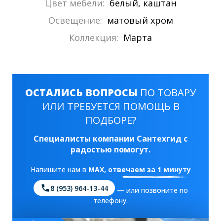
Цвет мебели:
белый, каштан
Освещение:
матовый хром
Коллекция:
Марта
ОСТАЛИСЬ ВОПРОСЫ
ПО ТОВАРУ
ИЛИ ТРЕБУЕТСЯ ПОМОЩЬ В
ПОДБОРЕ?
Специалисты компании Сантехгид с
радостью помогут.
Напишите нам в
MAX
, отвечаем за 1 минуту
8 (953) 964-13-44
— или позвоните по
телефону.