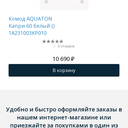
Комод AQUATON
Ко
Капри 60 белый ()
Ма
1A231003KP010
ящи
1A
/
0 отзывов
10 690 ₽
В корзину
Удобно и быстро оформляйте заказы в
нашем интернет-магазине или
приезжайте за покупками в один из