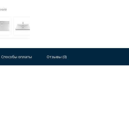
ение
Стальные
Чугунные
Ванны 100 см
Отдельно
140 см
Ванны 150 см
Ванны 160 см
Ванны 17
Способы оплаты
Отзывы (
0
)
плектующие для ванн
й стали
Двойные
Сушилки и диспенсеры для моек