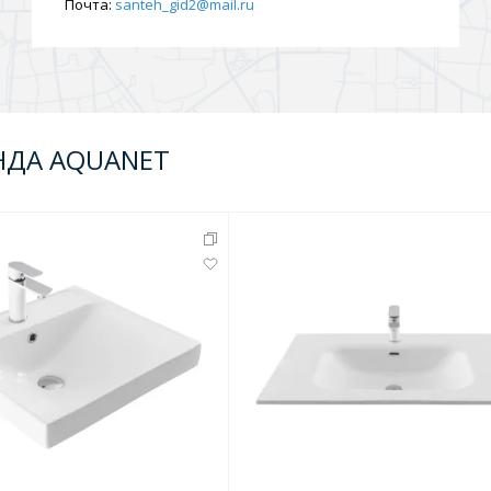
Почта:
santeh_gid2@mail.ru
НДА AQUANET