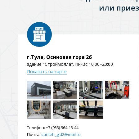
или приез
Душевые уголки и огражд
3 категории
Двери и перегородки
Душевые огражден
г.Тула, Осиновая гора 2б
здание "Строймолла". Пн-Вс 10:00–20:00
Трапы для душевых
Показать на карте
3 категории
Квадратные
Комплектующие
Лине
Телефон:
+7 (953) 964-13-44
Почта:
santeh_gid2@mail.ru