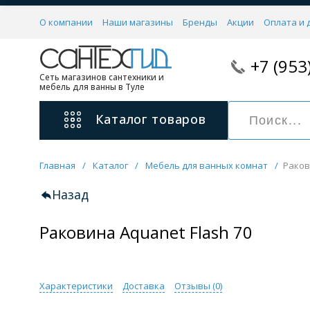
О компании
Наши магазины
Бренды
Акции
Оплата и 
+7 (953
Сеть магазинов сантехники и
мебель для ванны в Туле
Каталог
товаров
Главная
/
Каталог
/
Мебель для ванных комнат
/
Раков
Смесители
11 категорий
Назад
Раковина Aquanet Flash 70
Для ванны с душем
Для раковины
С гигиеническим душем
На борт ванной
Характеристики
Доставка
Отзывы (
0
)