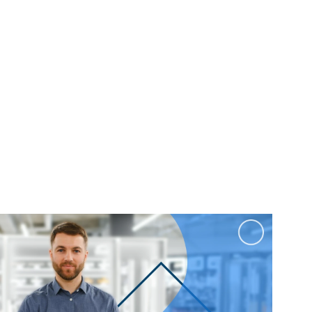
100 см
Перейти в раздел
альные
Подвесные
60 см
65 см
70 см
80 см
Перейти в раздел