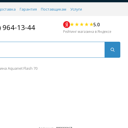
доставка
Гарантия
Поставщикам
Услуги
5.0
) 964-13-44
Рейтинг магазина в Яндексе
ина Aquanet Flash 70
Для кухни
Для душа
Для биде
Душевые стой
Напольные
Комплектующие