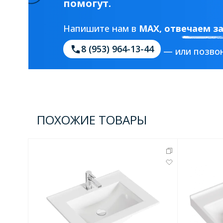
помогут.
Комплектующие для кабин
Напишите нам в
MAX
, отвечаем з
8 (953) 964-13-44
— или позвон
Полотенцесушители
3 категории
Водяные
Электрические
Комплек
ПОХОЖИЕ ТОВАРЫ
Аксессуары для ванных ко
4 категории
Дозаторы
Карнизы и шторки для ванной