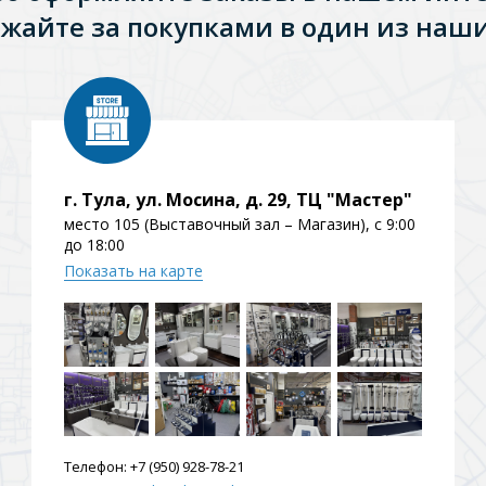
жайте за покупками в один из наши
ения
ия
На борт ванной
г. Тула, ул. Мосина, д. 29, ТЦ "Мастер"
место 105 (Выставочный зал – Магазин), с 9:00
до 18:00
Показать на карте
йные
Телефон:
+7 (950) 928-78-21