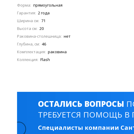
Смесители для моек
40 см
45 см
Форма:
прямоугольная
Гарантия:
2 года
Ширина см:
71
Высота см:
20
Раковины
23 категории
Раковина-столешница:
нет
Глубина, см:
46
Комплектация:
раковина
Мебельные раковины
Квадратные
Коллекция:
Flash
На стиральную машину
С пьедесталом
90 см
100 см
120 см
130 см
ОСТАЛИСЬ ВОПРОСЫ
П
Душевые кабины
ТРЕБУЕТСЯ ПОМОЩЬ В 
1 категория
Специалисты компании Сант