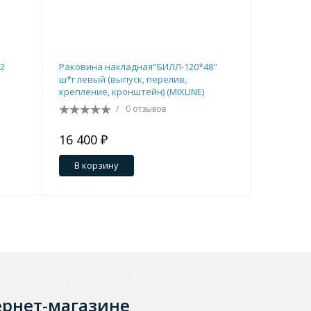
Перейти в раздел
12
Раковина накладная"БИЛЛ-120*48"
Умывальн
ш*г левый (выпуск, перелив,
крепление, кронштейн) (MIXLINE)
/
0 отзывов
16 400 ₽
3 274 ₽
В корзину
В кор
Перейти в раздел
тика
Керамические
ернет-магазине