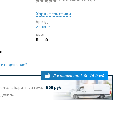
/
0 отзывов
о товаре
Перейти в раздел
Характеристики
бренд
Aquanet
цвет
ы с инсталляцией
Биде
Писсуары
Белый
выпуском
ии
тите дешевле?
Доставка
от 2 до 14 дней
елкогабаритный груз:
500 руб
Перейти в раздел
тдельно
омплектующие для мебели