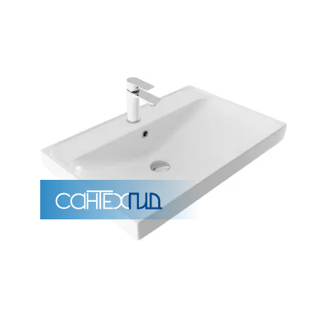
Унитазы
15 категорий
Напольные
Подвесные
Моноблоки
Приставные
Угловые с бачком
Уни
Комплектующие для инсталляций и кнопки смы
Мебель для ванных комна
7 категорий
Тумбы для ванной
Зеркало шкаф
П