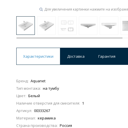
Для увеличения картинки нажмите на изображ
Ванны
19 категорий
Акриловые
Из литьевого мрамора
Ванны 120 см
Ванны 130 см
Ванны 
Характеристики
Доставка
Гарантия
Ванны 200 см
Экраны для ванн
Ком
Бренд:
Aquanet
Тип монтажа:
на тумбу
Кухонные мойки
Цвет:
Белый
15 категорий
Наличие отверстия для смесителя:
1
Артикул:
00333267
Из искусственного камня
Из нержавеюще
Материал:
керамика
Страна производства:
Россия