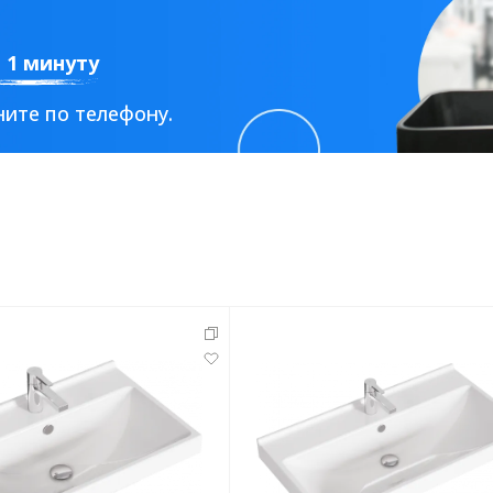
а 1 минуту
ите по телефону.
тующие
мнат
Ершики
Полки