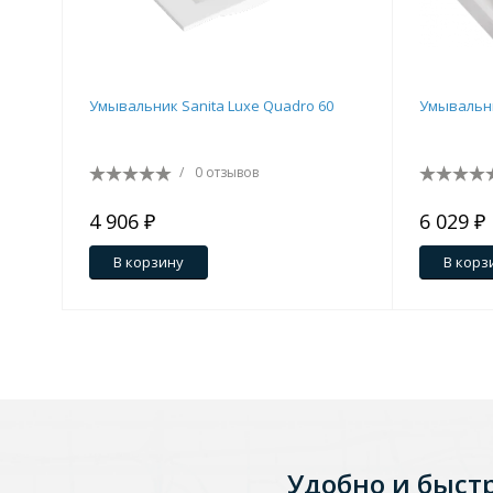
Зеркала
1 категория
Умывальник Sanita Luxe Quadro 60
Умывальник
Зеркала с подсветкой
/
0 отзывов
4 906 ₽
6 029 ₽
Душевые поддоны
В корзину
В корз
7 категорий
Акриловые
Из литьевого мрамора
Комплектующие к поддонам
Удобно и быст