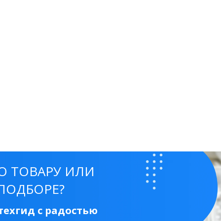
50 см
60 см
70 см
80 см
90 см
Круглые
Накладные чаши
Прямоугольные
Ов
Угловые
40 см
45 см
50 см
55 см
Комплектующие
О ТОВАРУ ИЛИ
ПОДБОРЕ?
ехгид с радостью