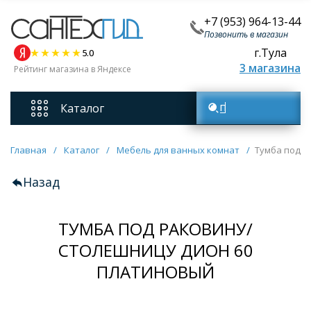
+7 (953) 964-13-44
Позвонить в магазин
г.Тула
5.0
3 магазина
Рейтинг магазина в Яндексе
Каталог
Поиск товаров
Смесители
Главная
/
Каталог
/
Мебель для ванных комнат
/
Тумба под р
Назад
Унитазы
ТУМБА ПОД РАКОВИНУ/
Мебель для ванных комнат
СТОЛЕШНИЦУ ДИОН 60
Ванны
ПЛАТИНОВЫЙ
Кухонные мойки