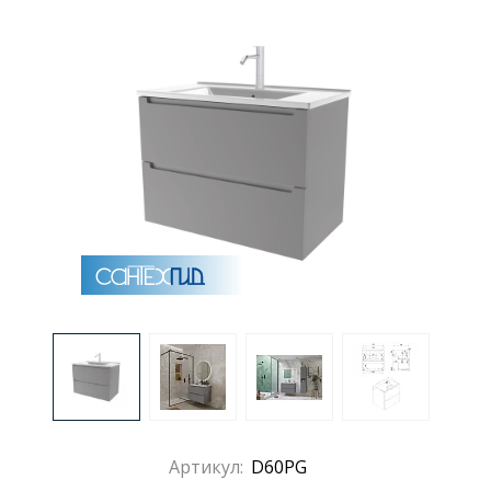
Раковины
Душевые кабины
Полотенцесушители
Аксессуары для ванных комнат
Зеркала
Душевые поддоны
Душевые уголки и ограждения
Артикул:
D60PG