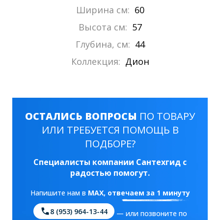
Ширина см:
60
Высота см:
57
Глубина, см:
44
Коллекция:
Дион
ОСТАЛИСЬ ВОПРОСЫ
ПО ТОВАРУ
ИЛИ ТРЕБУЕТСЯ ПОМОЩЬ В
ПОДБОРЕ?
Специалисты компании Сантехгид с
радостью помогут.
Напишите нам в
MAX
, отвечаем за 1 минуту
8 (953) 964-13-44
— или позвоните по