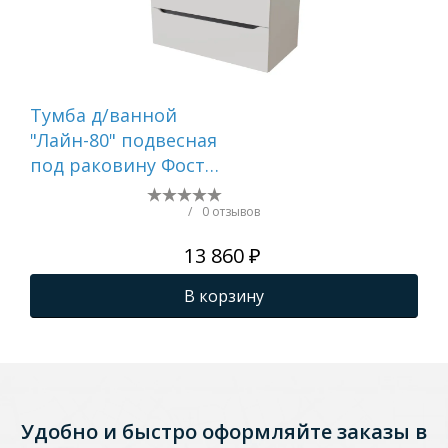
Тумба д/ванной
Ту
"Лайн-80" подвесная
"Ла
под раковину Фостер
по
80 (Kirovit)/Fest-80
60 
(Sanita Lux) (ПВХ)
(Sa
/
0 отзывов
13 860 ₽
В корзину
Удобно и быстро оформляйте заказы в