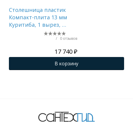
Столешница пластик
Ст
Компакт-плита 13 мм
ко
Куритиба, 1 вырез, (с
Бел
наметками под 1
59
вырез), 595х458 мм
/
0 отзывов
17 740 ₽
В корзину