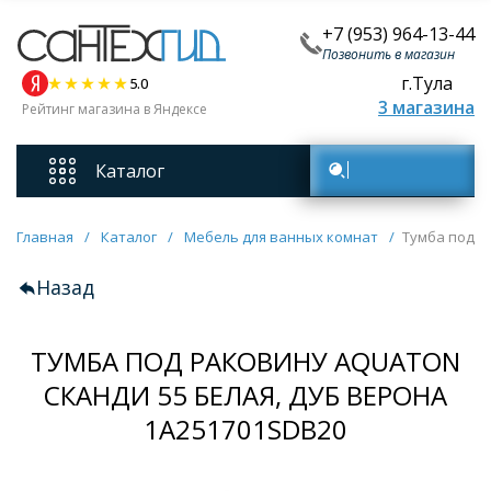
+7 (953) 964-13-44
Позвонить в магазин
г.Тула
5.0
3 магазина
Рейтинг магазина в Яндексе
Каталог
Поиск товаров
Смесители
Главная
/
Каталог
/
Мебель для ванных комнат
/
Тумба под р
Назад
Унитазы
ТУМБА ПОД РАКОВИНУ AQUATON
Мебель для ванных комнат
СКАНДИ 55 БЕЛАЯ, ДУБ ВЕРОНА
Ванны
1A251701SDB20
Кухонные мойки