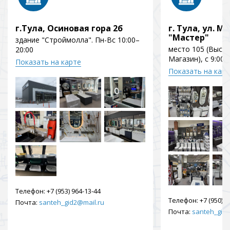
г.Тула, Осиновая гора 2б
г. Тула, ул. Мо
"Мастер"
здание "Строймолла". Пн-Вс 10:00–
место 105 (Выст
20:00
Магазин), с 9:00 
Показать на карте
Показать на кар
Телефон:
+7 (953) 964-13-44
Телефон:
+7 (950) 9
Почта:
santeh_gid2@mail.ru
Почта:
santeh_gid2