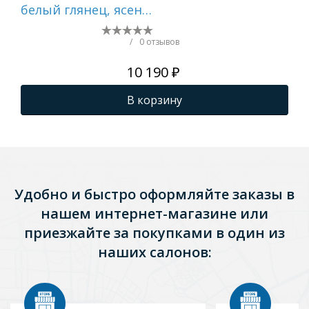
белый глянец, ясень
бел
шимо 1A263101AXD70
ру
1A
/
0 отзывов
10 190 ₽
В корзину
Удобно и быстро оформляйте заказы в
нашем интернет-магазине или
приезжайте за покупками в один из
наших салонов: