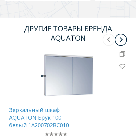
ДРУГИЕ ТОВАРЫ БРЕНДА
AQUATON
Зеркальный шкаф
Ту
AQUATON Брук 100
AQ
белый 1A200702BC010
бел
ши