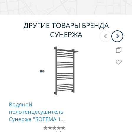
ДРУГИЕ ТОВАРЫ БРЕНДА
СУНЕРЖА
Водяной
Во
полотенцесушитель
по
Сунержа "БОГЕМА 1П
Су
+" 1000х500 (Графит)
800