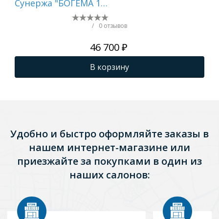
Сунержа "БОГЕМА 1П
Су
+" 1000х500 (Графит)
+" 
по
/
0 отзывов
46 700 ₽
В корзину
Удобно и быстро оформляйте заказы в
нашем интернет-магазине или
приезжайте за покупками в один из
наших салонов: