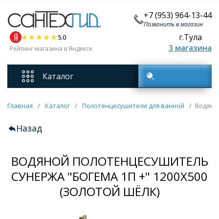
+7 (953) 964-13-44
Позвонить в магазин
г.Тула
5.0
3 магазина
Рейтинг магазина в Яндексе
Каталог
Поиск товаров
Смесители
Главная
/
Каталог
/
Полотенцесушители для ванной
/
Водяно
Назад
Унитазы
ВОДЯНОЙ ПОЛОТЕНЦЕСУШИТЕЛЬ
Мебель для ванных комнат
СУНЕРЖА "БОГЕМА 1П +" 1200Х500
Ванны
(ЗОЛОТОЙ ШЁЛК)
Кухонные мойки