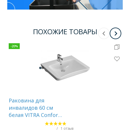
ПОХОЖИЕ ТОВАРЫ
-
20
%
Раковина для
Ра
инвалидов 60 см
под
белая VITRA Conforma
кр
5289B003-0001
ле
бе
/
1 отзыв