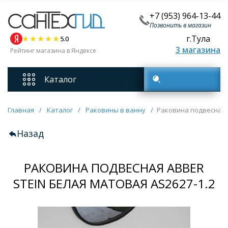
+7 (953) 964-13-44
Позвонить в магазин
г.Тула
5.0
3 магазина
Рейтинг магазина в Яндексе
Каталог
Поиск товаров
Смесители
Главная
/
Каталог
/
Раковины в ванну
/
Раковина подвесная A
Назад
Унитазы
РАКОВИНА ПОДВЕСНАЯ ABBER
Мебель для ванных комнат
STEIN БЕЛАЯ МАТОВАЯ AS2627-1.2
Ванны
Кухонные мойки