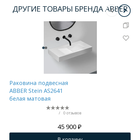
ДРУГИЕ ТОВАРЫ БРЕНДА ABBER
Раковина подвесная
Ра
ABBER Stein AS2641
от
белая матовая
ABB
ма
/
0 отзывов
45 900 ₽
В корзину