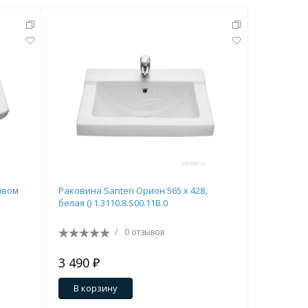
ивом
Раковина Santeri Орион 565 х 428,
Раковина S
белая () 1.3110.8.S00.11B.0
1.3115.5.S
/
0 отзывов
3 490 ₽
2 790 ₽
В корзину
В кор