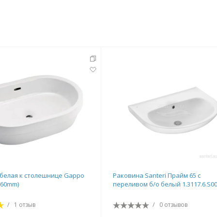
белая к столешнице Gappo
Раковина Santeri Прайм 65 с
160mm)
переливом б/о белый 1.3117.6.S00
/
1 отзыв
/
0 отзывов