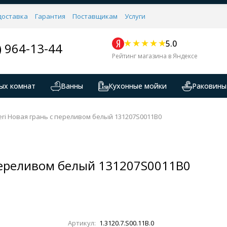
доставка
Гарантия
Поставщикам
Услуги
5.0
) 964-13-44
Рейтинг магазина в Яндексе
ых комнат
Ванны
Кухонные мойки
Раковины
ri Новая грань с переливом белый 131207S0011B0
 переливом белый 131207S0011B0
Артикул:
1.3120.7.S00.11B.0