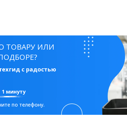
О ТОВАРУ ИЛИ
ПОДБОРЕ?
ехгид с радостью
а 1 минуту
ите по телефону.