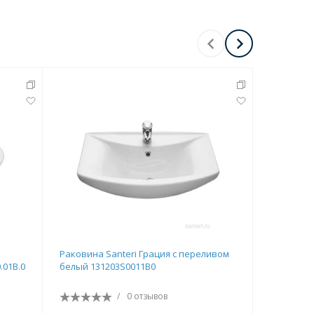
-
30
%
Раковина Santeri Грация с переливом
Раковина
.01B.0
белый 131203S0011B0
(630*410
/
0 отзывов