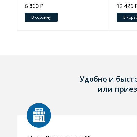
6 860 ₽
12 426 
2 193 ₽
В корзину
В корз
Удобно и быст
или приез