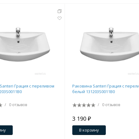
Santeri Грация с переливом
Раковина Santeri Грация с перел
203S0011B0
белый 131203S0011B0
/
0 отзывов
/
0 отзывов
3 190 ₽
ину
В корзину