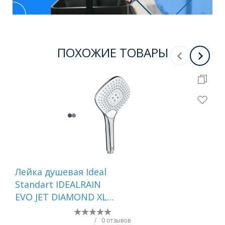
ПОХОЖИЕ ТОВАРЫ
Лейка душевая Ideal
Ле
Standart IDEALRAIN
Spl
EVO JET DIAMOND XL3
Си
() B1760AA
хро
/
0 отзывов