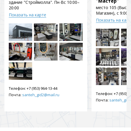
"Мастер"
здание "Строймолла". Пн-Вс 10:00–
место 105 (Выст
20:00
Магазин), с 9:00 
Показать на карте
Показать на кар
Телефон:
+7 (953) 964-13-44
Телефон:
+7 (950) 9
Почта:
santeh_gid2@mail.ru
Почта:
santeh_gid2