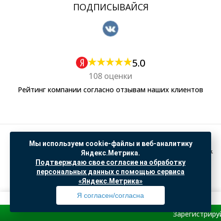
ПОДПИСЫВАЙСЯ
5.0
108 оценки
Рейтинг компании согласно отзывам наших клиентов
Политика обработки персональных данных
Мы используем cookie-файлы и веб-аналитику
Согласие на обработку данных Яндекс Метрика
Яндекс.Метрика.
Подтверждаю свое согласие на обработку
"© ООО “САНТЕХГИД”, 2026. Все права защищены. Предложение не является публичной
персональных данных с помощью сервиса
офертой, цены и информация на сайте ознакомительные
«Яндекс.Метрика»
Доработка и продвижение в
SO.USE
Я согласен/согласна
Зарегистрируйся и по
Профиль
Товары
Поиск
Избранное
Корзина