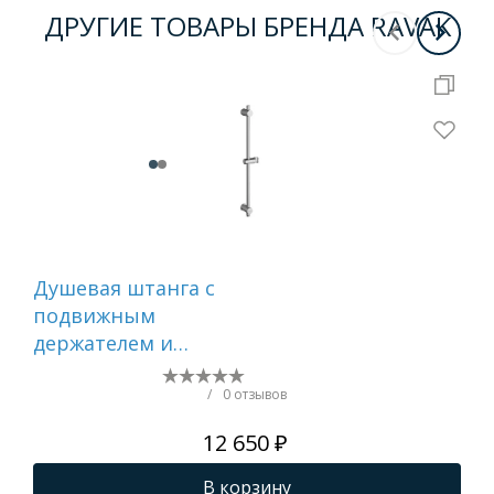
ДРУГИЕ ТОВАРЫ БРЕНДА RAVAK
Душевая штанга с
Ду
подвижным
Rav
держателем и
974
интегрированным
подключением
/
0 отзывов
шланга Ravak 975.01
12 650 ₽
X07P366
В корзину