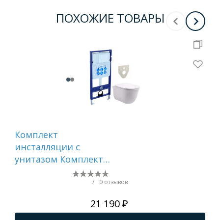
ПОХОЖИЕ ТОВАРЫ
Комплект
Ун
инсталляции с
эл
унитазом Комплект
Pan
инсталляции с
ин
унитазом SET
кн
/
0 отзывов
AQUATEK КЛАССИК
273
21 190 ₽
(рама AQUATEK