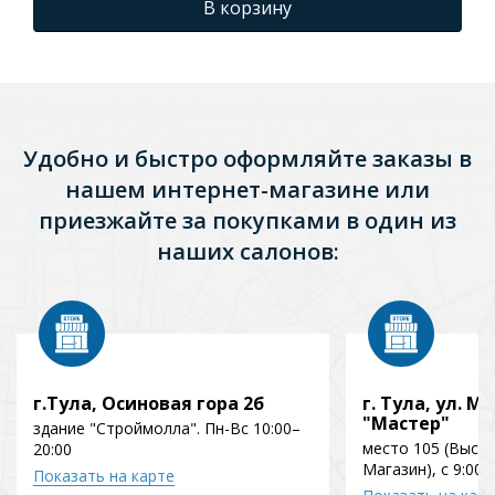
Standard INS-
В корзину
0000012(без клавиши
и крепежа)+унитаз
КЛАССИК AQ1111-00 с
тонким сиденьем
soft-close
Удобно и быстро оформляйте заказы в
нашем интернет-магазине или
приезжайте за покупками в один из
наших салонов:
г.Тула, Осиновая гора 2б
г. Тула, ул. Мо
"Мастер"
здание "Строймолла". Пн-Вс 10:00–
место 105 (Выст
20:00
Магазин), с 9:00 
Показать на карте