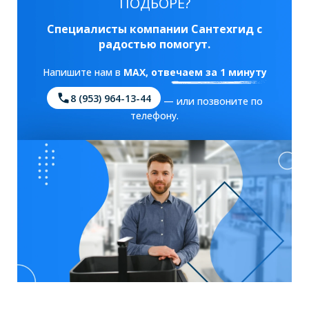
ПОДБОРЕ?
Специалисты компании Сантехгид с
радостью помогут.
Напишите нам в
MAX
, отвечаем за 1 минуту
8 (953) 964-13-44
— или позвоните по
телефону.