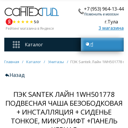
+7 (953) 964-13-44
Позвонить в магазин
г.Тула
5.0
3 магазина
Рейтинг магазина в Яндексе
Каталог
Поиск товаров
Смесители
Главная
/
Каталог
/
Унитазы
/
ПЭК Santek Лайн 1WH501778 по
Назад
Унитазы
ПЭК SANTEK ЛАЙН 1WH501778
Мебель для ванных комнат
ПОДВЕСНАЯ ЧАША БЕЗОБОДКОВАЯ
+ ИНСТАЛЛЯЦИЯ + СИДЕНЬЕ
Ванны
ТОНКОЕ, МИКРОЛИФТ +ПАНЕЛЬ
Кухонные мойки