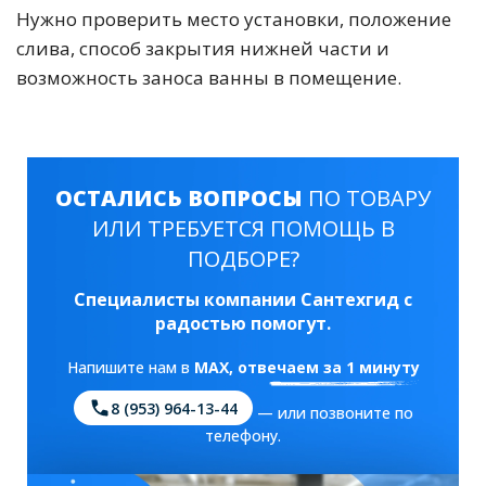
Нужно проверить место установки, положение
слива, способ закрытия нижней части и
возможность заноса ванны в помещение.
ОСТАЛИСЬ ВОПРОСЫ
ПО ТОВАРУ
ИЛИ ТРЕБУЕТСЯ ПОМОЩЬ В
ПОДБОРЕ?
Специалисты компании Сантехгид с
радостью помогут.
Напишите нам в
MAX
, отвечаем за 1 минуту
8 (953) 964-13-44
— или позвоните по
телефону.