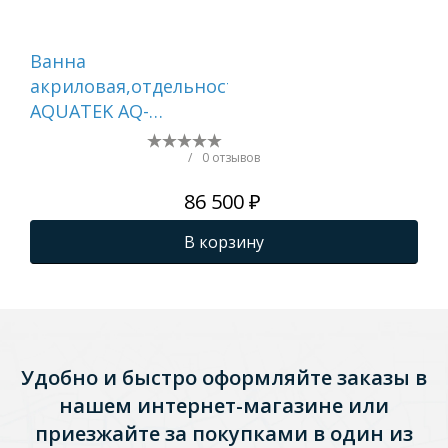
Ванна
Ак
акриловая,отдельностоящая,
San
AQUATEK AQ-
пр
144778BL АФИНА 1700
1W
* 780 * 600. В
/
0 отзывов
комплекте со сливом
86 500 ₽
и ножками.Цвет:
черный глянцевый.
В корзину
Удобно и быстро оформляйте заказы в
нашем интернет-магазине или
приезжайте за покупками в один из