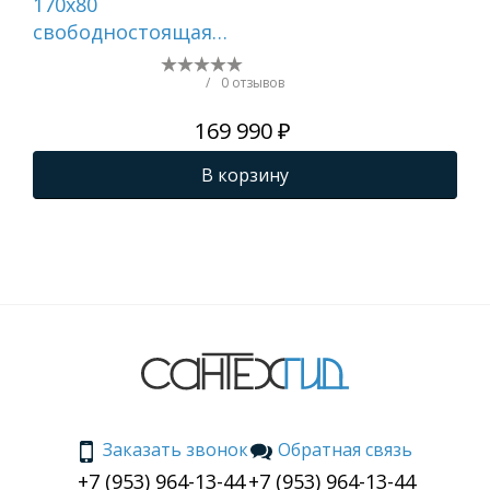
170x80
150
свободностоящая
525
VITRA Geo
65370006000
/
0 отзывов
169 990 ₽
В корзину
Заказать звонок
Обратная связь
+7 (953) 964-13-44
+7 (953) 964-13-44