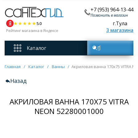
+7 (953) 964-13-44
Позвонить в магазин
г.Тула
5.0
3 магазина
Рейтинг магазина в Яндексе
Каталог
Поиск товаров
Смесители
Главная
/
Каталог
/
Ванны
/
Акриловая ванна 170x75 VITRA Ne
Назад
Унитазы
АКРИЛОВАЯ ВАННА 170X75 VITRA
Мебель для ванных комнат
NEON 52280001000
Ванны
Кухонные мойки