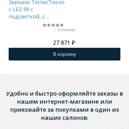
Зеркало Tecno/Текно
Зер
c LED 90 с
Вет
подсветкой, с
мм,
функцией
см
антизапотевание,
по
/
0 отзывов
белый глянцевый
ан
27 871 ₽
бе
В корзину
Удобно и быстро оформляйте заказы в
нашем интернет-магазине или
приезжайте за покупками в один из
наших салонов: