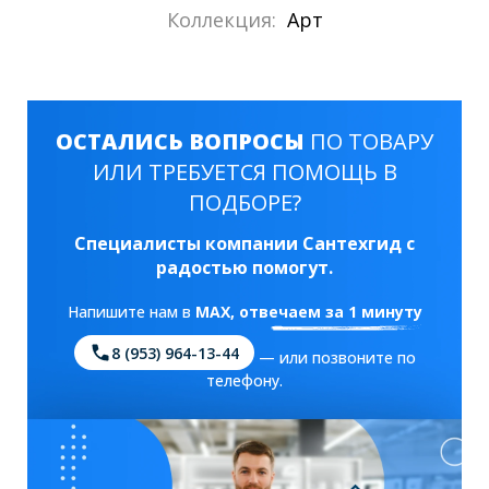
Коллекция:
Арт
ОСТАЛИСЬ ВОПРОСЫ
ПО ТОВАРУ
ИЛИ ТРЕБУЕТСЯ ПОМОЩЬ В
ПОДБОРЕ?
Специалисты компании Сантехгид с
радостью помогут.
Напишите нам в
MAX
, отвечаем за 1 минуту
8 (953) 964-13-44
— или позвоните по
телефону.