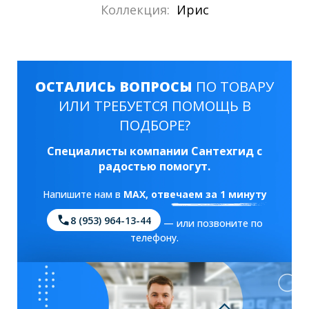
Коллекция:
Ирис
ОСТАЛИСЬ ВОПРОСЫ
ПО ТОВАРУ
ИЛИ ТРЕБУЕТСЯ ПОМОЩЬ В
ПОДБОРЕ?
Специалисты компании Сантехгид с
радостью помогут.
Напишите нам в
MAX
, отвечаем за 1 минуту
8 (953) 964-13-44
— или позвоните по
телефону.