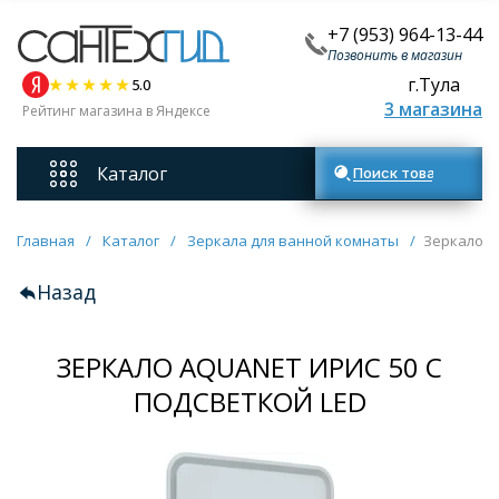
+7 (953) 964-13-44
Позвонить в магазин
г.Тула
5.0
3 магазина
Рейтинг магазина в Яндексе
Каталог
Поиск товаров
Смесители
Главная
/
Каталог
/
Зеркала для ванной комнаты
/
Зеркало A
Назад
Унитазы
ЗЕРКАЛО AQUANET ИРИС 50 С
Мебель для ванных комнат
ПОДСВЕТКОЙ LED
Ванны
Кухонные мойки