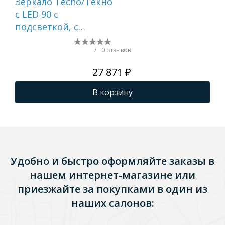
Зеркало Tecno/Текно
Зер
c LED 90 с
Вет
подсветкой, с
мм,
функцией
см
антизапотевание,
по
/
0 отзывов
белый глянцевый
ан
27 871 ₽
бе
В корзину
Удобно и быстро оформляйте заказы в
нашем интернет-магазине или
приезжайте за покупками в один из
наших салонов: