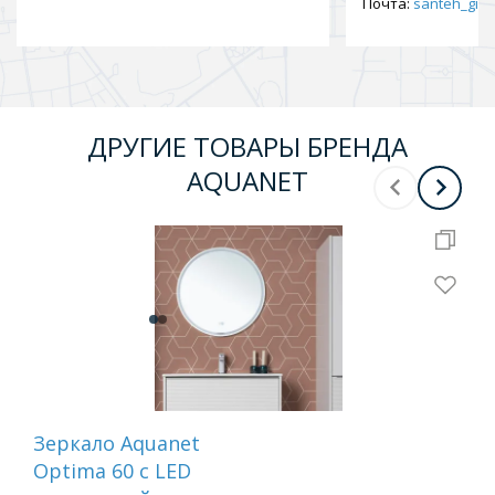
Почта:
santeh_gid2
ДРУГИЕ ТОВАРЫ БРЕНДА
AQUANET
Зеркало Aquanet
Зе
Optima 60 с LED
Ми