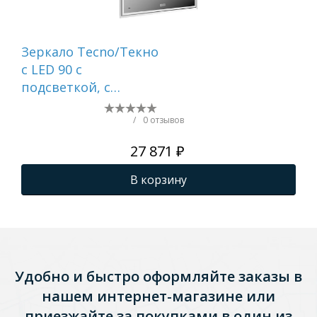
Зеркало Tecno/Текно
Зер
c LED 90 с
Ми
подсветкой, с
функцией
антизапотевание,
/
0 отзывов
белый глянцевый
27 871 ₽
В корзину
Удобно и быстро оформляйте заказы в
нашем интернет-магазине или
приезжайте за покупками в один из