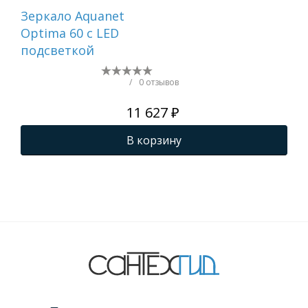
Зеркало Aquanet
Зе
Optima 60 с LED
Opt
подсветкой
по
/
0 отзывов
11 627 ₽
В корзину