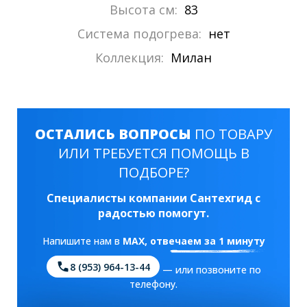
Высота см:
83
Система подогрева:
нет
Коллекция:
Милан
ОСТАЛИСЬ ВОПРОСЫ
ПО ТОВАРУ
ИЛИ ТРЕБУЕТСЯ ПОМОЩЬ В
ПОДБОРЕ?
Специалисты компании Сантехгид с
радостью помогут.
Напишите нам в
MAX
, отвечаем за 1 минуту
8 (953) 964-13-44
— или позвоните по
телефону.