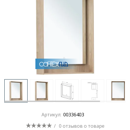
Раковины
Душевые кабины
Полотенцесушители
Аксессуары для ванных комнат
Зеркала
Душевые поддоны
Артикул:
00336403
Душевые уголки и ограждения
/
0 отзывов
о товаре