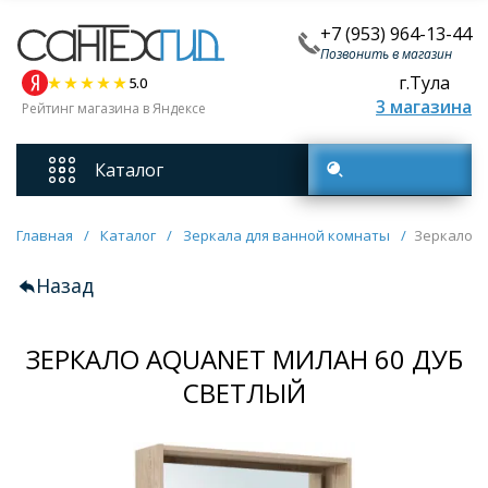
+7 (953) 964-13-44
Позвонить в магазин
г.Тула
5.0
3 магазина
Рейтинг магазина в Яндексе
Каталог
Поиск товаров
Смесители
Главная
/
Каталог
/
Зеркала для ванной комнаты
/
Зеркало A
Назад
Унитазы
ЗЕРКАЛО AQUANET МИЛАН 60 ДУБ
Мебель для ванных комнат
СВЕТЛЫЙ
Ванны
Кухонные мойки