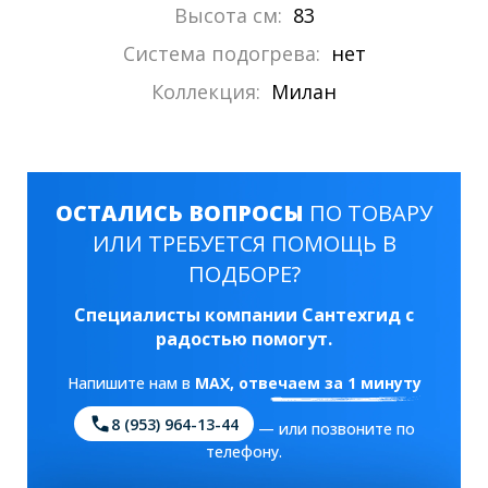
Высота см:
83
Система подогрева:
нет
Коллекция:
Милан
ОСТАЛИСЬ ВОПРОСЫ
ПО ТОВАРУ
ИЛИ ТРЕБУЕТСЯ ПОМОЩЬ В
ПОДБОРЕ?
Специалисты компании Сантехгид с
радостью помогут.
Напишите нам в
MAX
, отвечаем за 1 минуту
8 (953) 964-13-44
— или позвоните по
телефону.