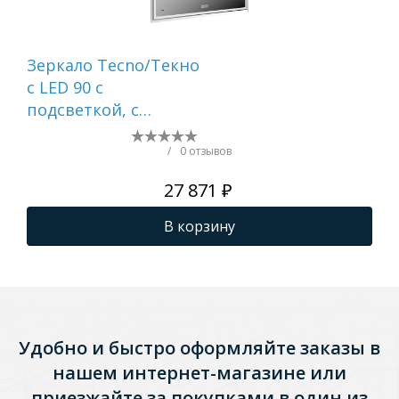
Зеркало Tecno/Текно
Зер
c LED 90 с
Ми
подсветкой, с
функцией
антизапотевание,
/
0 отзывов
белый глянцевый
27 871 ₽
В корзину
Удобно и быстро оформляйте заказы в
нашем интернет-магазине или
приезжайте за покупками в один из