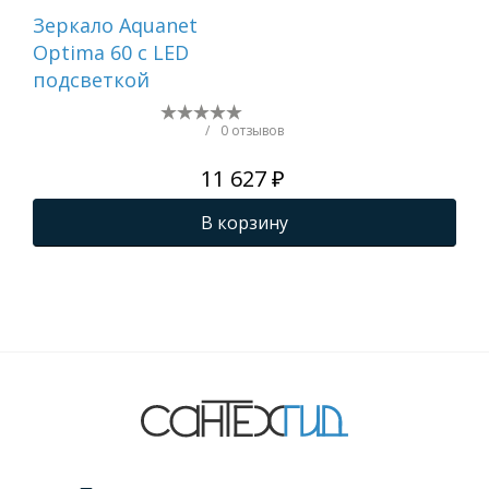
Зеркало Aquanet
Зе
Optima 60 с LED
Ми
подсветкой
св
/
0 отзывов
11 627 ₽
В корзину