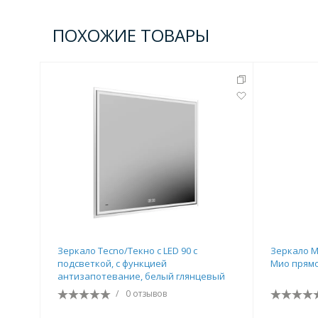
ПОХОЖИЕ ТОВАРЫ
Зеркало Tecno/Текно c LED 90 с
Зеркало M
подсветкой, с функцией
Мио прямо
антизапотевание, белый глянцевый
/
0 отзывов