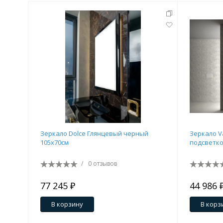
Зеркало Dolce Глянцевый черный
Зеркало Va
105x70см
подсветкой
/
0 отзывов
77 245 ₽
44 986 
В корзину
В корз