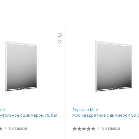
io/
Зеркало Mio/
угольное с диммером 70, белое
Мио квадратное с диммером 80, 
/
0 отзывов
/
0 отзывов