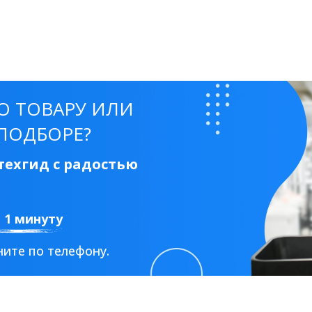
О ТОВАРУ ИЛИ
ПОДБОРЕ?
ехгид с радостью
а 1 минуту
ите по телефону.