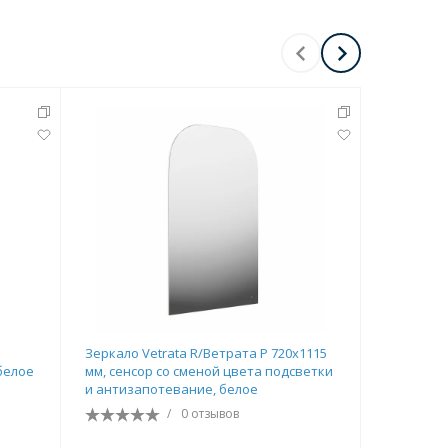
Зеркало Vetrata R/Ветрата Р 720х1115
Зеркало T
белое
мм, сенсор со сменой цвета подсветки
подсветко
и антизапотевание, белое
антизапо
/
0 отзывов