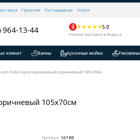
доставка
Гарантия
Поставщикам
Услуги
5.0
) 964-13-44
Рейтинг магазина в Яндексе
ых комнат
Ванны
Кухонные мойки
Раковины
кало Dolce Бронзированный коричневый 105x70см
коричневый 105x70см
Артикул:
567-BB