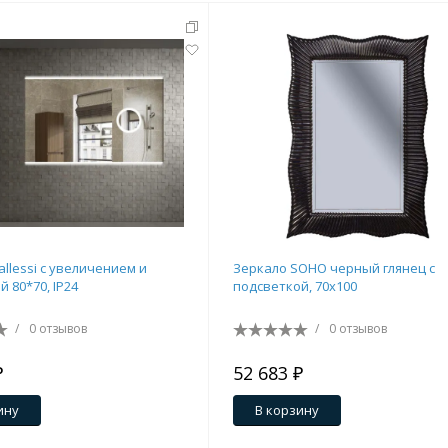
llessi с увеличением и
Зеркало SOHO черный глянец с
 80*70, IP24
подсветкой, 70х100
/
0 отзывов
/
0 отзывов
₽
52 683 ₽
ину
В корзину