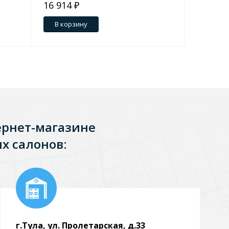
16 914 ₽
24 753 
В корзину
В кор
ернет-магазине
х салонов:
г.Тула, ул. Пролетарская, д.33