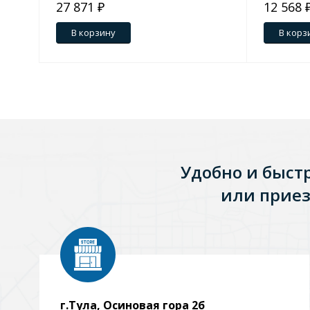
27 871 ₽
12 568 
В корзину
В корз
Удобно и быст
или приез
г.Тула, Осиновая гора 2б