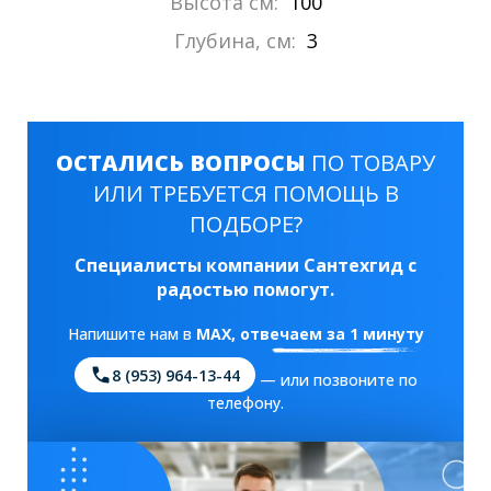
Высота см:
100
Глубина, см:
3
ОСТАЛИСЬ ВОПРОСЫ
ПО ТОВАРУ
ИЛИ ТРЕБУЕТСЯ ПОМОЩЬ В
ПОДБОРЕ?
Специалисты компании Сантехгид с
радостью помогут.
Напишите нам в
MAX
, отвечаем за 1 минуту
8 (953) 964-13-44
— или позвоните по
телефону.