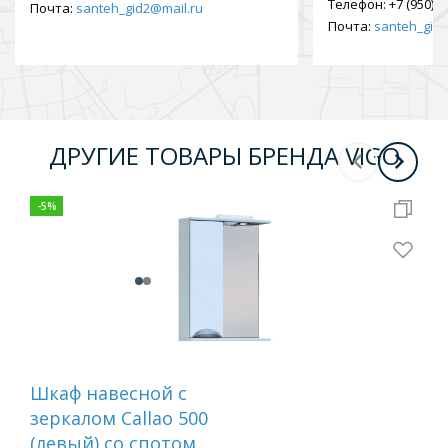
Телефон:
+7 (950) 9
Почта:
santeh_gid2@mail.ru
Почта:
santeh_gid2
ДРУГИЕ ТОВАРЫ БРЕНДА VIGO
-
5
%
-
10
Шкаф навесной с
Зер
зеркалом Callao 500
пр
(левый) со спотом