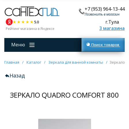
+7 (953) 964-13-44
Позвонить в магазин
г.Тула
5.0
3 магазина
Рейтинг магазина в Яндексе
Меню
Поиск товаров
Главная
/
Каталог
/
Зеркала для ванной комнаты
/
Зеркало Q
Назад
ЗЕРКАЛО QUADRO COMFORT 800