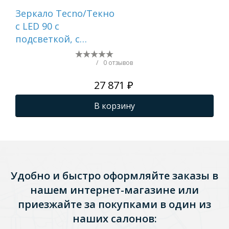
Зеркало Tecno/Текно
Зер
c LED 90 с
Вет
подсветкой, с
мм,
функцией
см
антизапотевание,
по
/
0 отзывов
белый глянцевый
ан
27 871 ₽
бе
В корзину
Удобно и быстро оформляйте заказы в
нашем интернет-магазине или
приезжайте за покупками в один из
наших салонов: