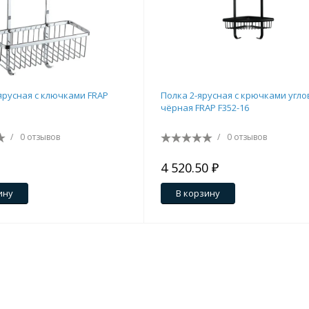
 ярусная c ключками FRAP
Полка 2-ярусная с крючками угло
чёрная FRAP F352-16
/
0 отзывов
/
0 отзывов
4 520.50 ₽
ину
В корзину