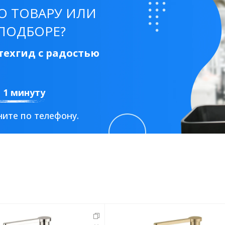
О ТОВАРУ ИЛИ
ПОДБОРЕ?
ехгид с радостью
а 1 минуту
ите по телефону.