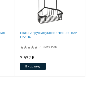
вая
Полка 2-ярусная угловая чёрная FRAP
Полка c 
F351-16
FRAP F353
/
0 отзывов
3 532 ₽
3 311 ₽
В корзину
В кор