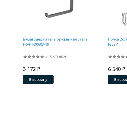
Бумагодержатель оружейная сталь
Полка 2-х
FRAP F30603-19
F353-1
/
0 отзывов
3 172 ₽
6 540 ₽
В корзину
В корз