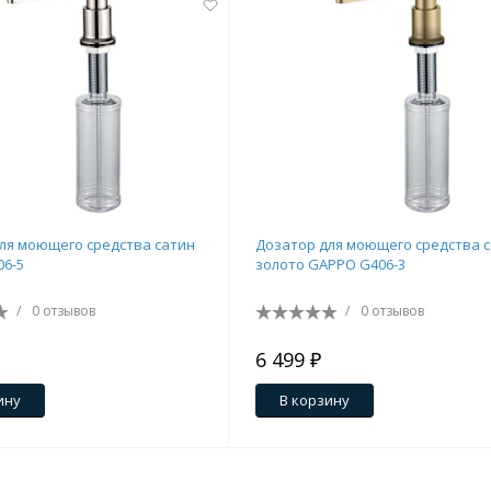
ля моющего средства сатин
Дозатор для моющего средства 
6-5
золото GAPPO G406-3
/
0 отзывов
/
0 отзывов
6 499 ₽
ину
В корзину