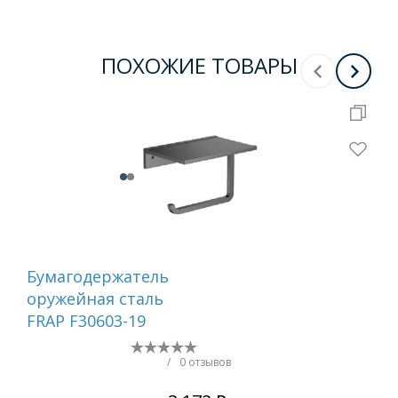
ПОХОЖИЕ ТОВАРЫ
Бумагодержатель
Ер
оружейная сталь
са
FRAP F30603-19
/
0 отзывов