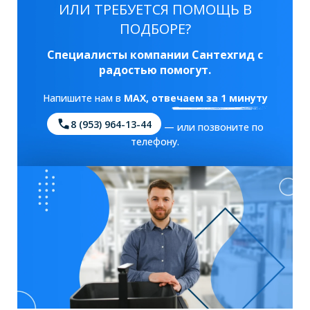
ИЛИ ТРЕБУЕТСЯ ПОМОЩЬ В
ПОДБОРЕ?
Специалисты компании Сантехгид с
радостью помогут.
Напишите нам в
MAX
, отвечаем за 1 минуту
8 (953) 964-13-44
— или позвоните по
телефону.