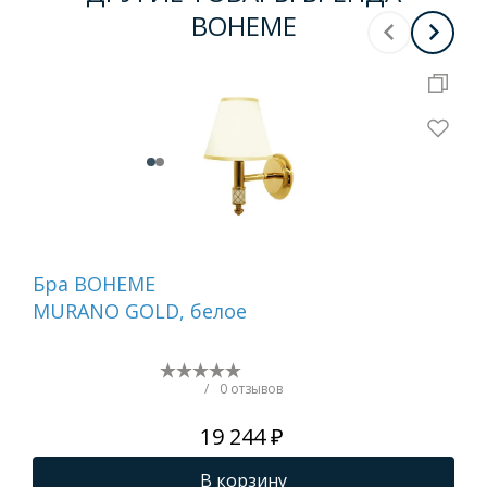
BOHEME
Бра BOHEME
Де
MURANO GOLD, белое
ту
бе
NI
/
0 отзывов
19 244 ₽
В корзину