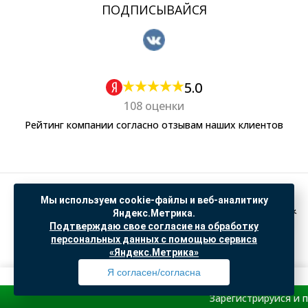
ПОДПИСЫВАЙСЯ
5.0
108 оценки
Рейтинг компании согласно отзывам наших клиентов
Политика обработки персональных данных
Мы используем cookie-файлы и веб-аналитику
Согласие на обработку данных Яндекс Метрика
Яндекс.Метрика.
Подтверждаю свое согласие на обработку
"© ООО “САНТЕХГИД”, 2026. Все права защищены. Предложение не является публичной
персональных данных с помощью сервиса
офертой, цены и информация на сайте ознакомительные
«Яндекс.Метрика»
Доработка и продвижение в
SO.USE
Я согласен/согласна
Зарегистрируйся и получи
пр
Профиль
Товары
Поиск
Избранное
Корзина