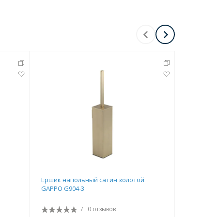
Ершик напольный сатин золотой
Ершик на
GAPPO G904-3
G903-6
/
0 отзывов