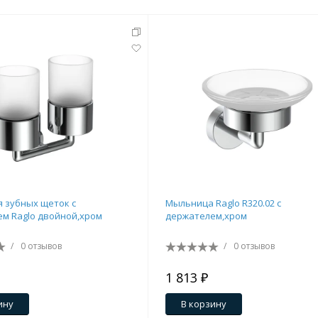
я зубных щеток с
Мыльница Raglo R320.02 с
м Raglo двойной,хром
держателем,хром
/
0 отзывов
/
0 отзывов
1 813 ₽
ину
В корзину