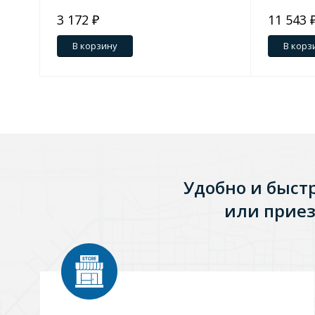
3 172 ₽
11 543 
В корзину
В корз
Удобно и быст
или приез