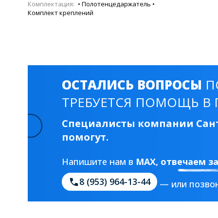
Комплектация:
• Полотенцедаржатель •
Комплект креплений
ОСТАЛИСЬ ВОПРОСЫ
П
ТРЕБУЕТСЯ ПОМОЩЬ В 
Специалисты компании Сант
помогут.
Напишите нам в
MAX
, отвечаем з
8 (953) 964-13-44
— или позвон