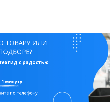
О ТОВАРУ ИЛИ
ПОДБОРЕ?
ехгид с радостью
а 1 минуту
ите по телефону.