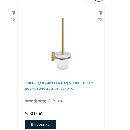
Ёршик для унитаза Raglo R300.10.03 с
Крючок д
держателем,сатин золотой
четверно
/
0 отзывов
5 303 ₽
2 488 ₽
В корзину
В кор