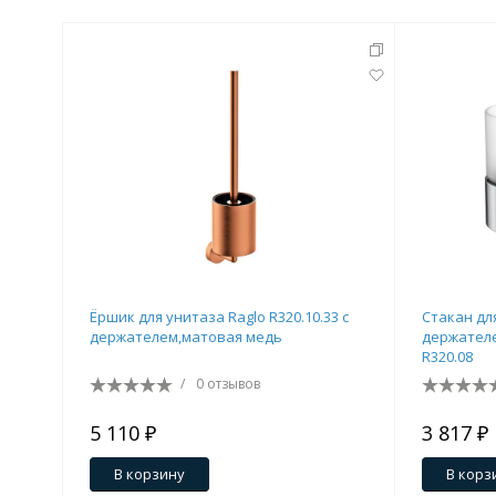
Ёршик для унитаза Raglo R320.10.33 с
Стакан дл
держателем,матовая медь
держателе
R320.08
/
0 отзывов
5 110 ₽
3 817 ₽
В корзину
В корз