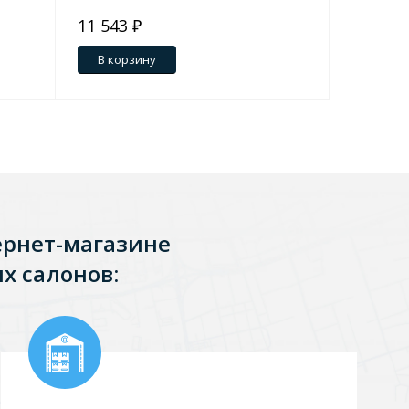
11 543 ₽
8 651 ₽
В корзину
В кор
ернет-магазине
х салонов: