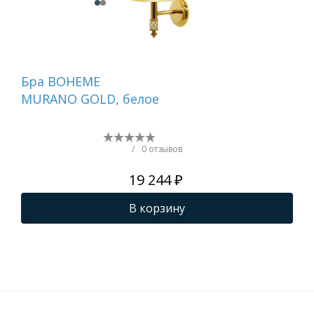
Бра BOHEME
Бр
MURANO GOLD, белое
751
/
0 отзывов
19 244 ₽
В корзину