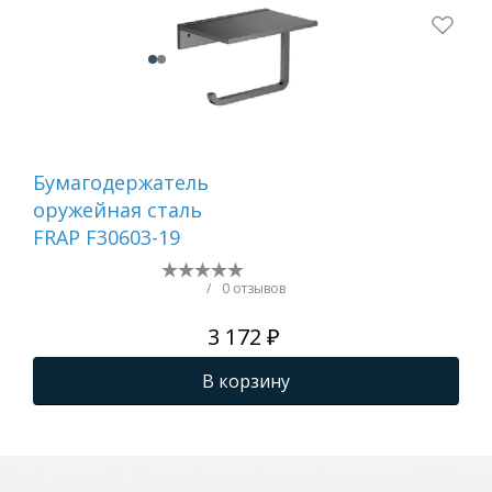
Бумагодержатель
Ер
оружейная сталь
са
FRAP F30603-19
/
0 отзывов
3 172 ₽
В корзину