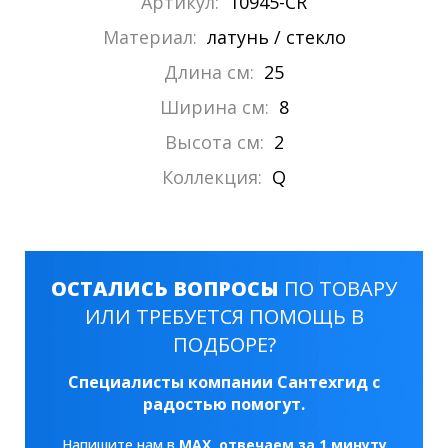
Артикул:
10945-CR
Материал:
латунь / стекло
Длина см:
25
Ширина см:
8
Высота см:
2
Коллекция:
Q
ОСТАЛИСЬ ВОПРОСЫ
ПО ТОВАРУ
ИЛИ ТРЕБУЕТСЯ ПОМОЩЬ В
ПОДБОРЕ?
Специалисты компании Сантехгид с
радостью помогут.
Напишите нам в
MAX
, отвечаем за 1 минуту