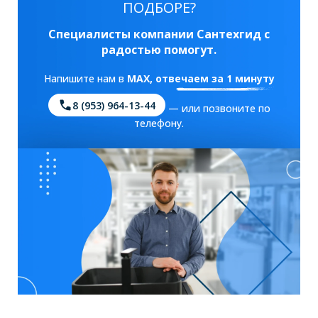
ПОДБОРЕ?
Специалисты компании Сантехгид с
радостью помогут.
Напишите нам в
MAX
, отвечаем за 1 минуту
8 (953) 964-13-44
— или позвоните по
телефону.