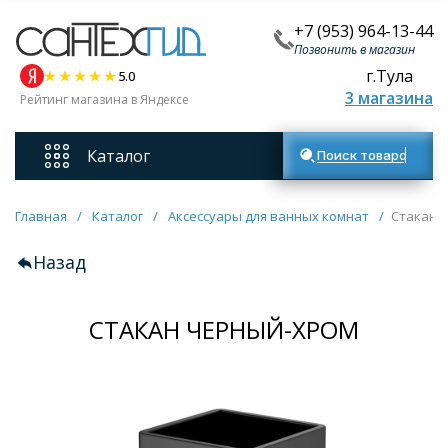
+7 (953) 964-13-44
Позвонить в магазин
г.Тула
5.0
3 магазина
Рейтинг магазина в Яндексе
Каталог
Поиск товаров
Смесители
Главная
/
Каталог
/
Аксессуары для ванных комнат
/
Стакан 
Назад
Унитазы
СТАКАН ЧЕРНЫЙ-ХРОМ
Мебель для ванных комнат
Ванны
Кухонные мойки