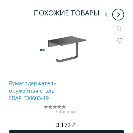
ПОХОЖИЕ ТОВАРЫ
Бумагодержатель
Ер
оружейная сталь
са
FRAP F30603-19
/
0 отзывов
3 172 ₽