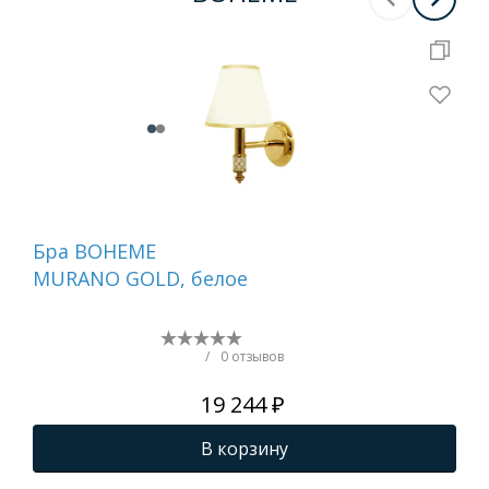
Бра BOHEME
Де
MURANO GOLD, белое
ту
бе
NI
/
0 отзывов
19 244 ₽
В корзину