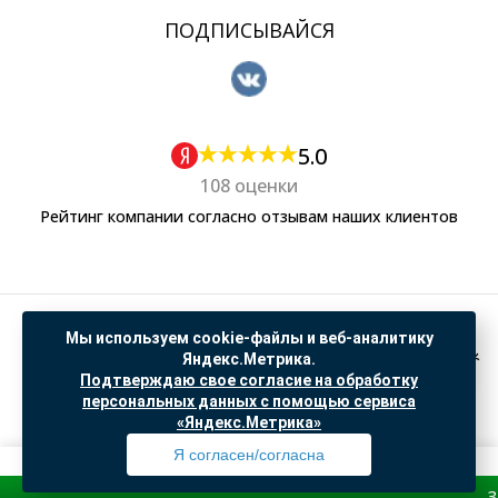
ПОДПИСЫВАЙСЯ
5.0
108 оценки
Рейтинг компании согласно отзывам наших клиентов
Политика обработки персональных данных
Мы используем cookie-файлы и веб-аналитику
Согласие на обработку данных Яндекс Метрика
Яндекс.Метрика.
Подтверждаю свое согласие на обработку
"© ООО “САНТЕХГИД”, 2026. Все права защищены. Предложение не является публичной
персональных данных с помощью сервиса
офертой, цены и информация на сайте ознакомительные
«Яндекс.Метрика»
Доработка и продвижение в
SO.USE
Я согласен/согласна
Зарегистри
Профиль
Товары
Поиск
Избранное
Корзина