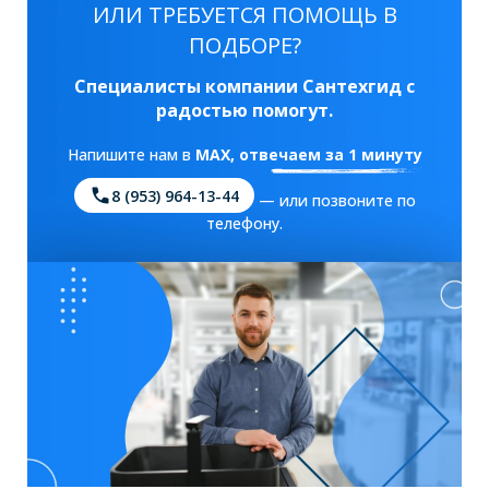
ИЛИ ТРЕБУЕТСЯ ПОМОЩЬ В
ПОДБОРЕ?
Специалисты компании Сантехгид с
радостью помогут.
Напишите нам в
MAX
, отвечаем за 1 минуту
8 (953) 964-13-44
— или позвоните по
телефону.