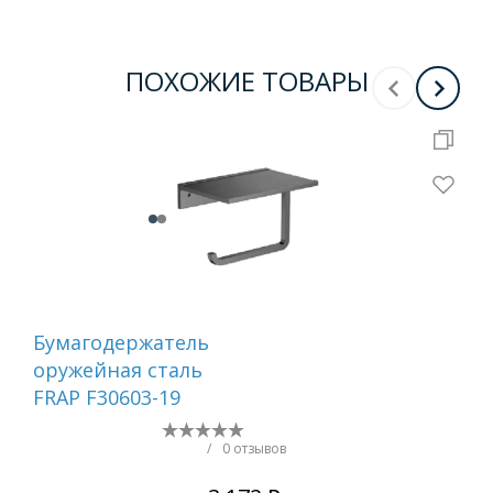
ПОХОЖИЕ ТОВАРЫ
Бумагодержатель
Ер
оружейная сталь
са
FRAP F30603-19
/
0 отзывов