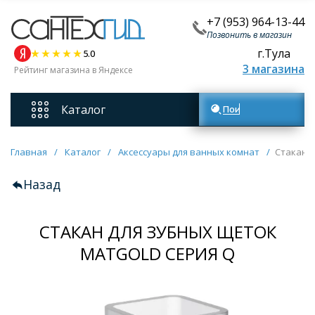
+7 (953) 964-13-44
Позвонить в магазин
г.Тула
5.0
3 магазина
Рейтинг магазина в Яндексе
Каталог
Поиск товаров
Смесители
Главная
/
Каталог
/
Аксессуары для ванных комнат
/
Стакан д
Назад
Унитазы
СТАКАН ДЛЯ ЗУБНЫХ ЩЕТОК
Мебель для ванных комнат
MATGOLD СЕРИЯ Q
Ванны
Кухонные мойки