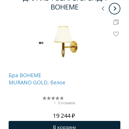
BOHEME
Бра BOHEME
Вед
MURANO GOLD, белое
вр
Ch
/
0 отзывов
19 244 ₽
В корзину