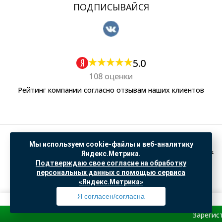
ПОДПИСЫВАЙСЯ
5.0
108 оценки
Рейтинг компании согласно отзывам наших клиентов
Политика обработки персональных данных
Мы используем cookie-файлы и веб-аналитику
Согласие на обработку данных Яндекс Метрика
Яндекс.Метрика.
Подтверждаю свое согласие на обработку
"© ООО “САНТЕХГИД”, 2026. Все права защищены. Предложение не является публичной
персональных данных с помощью сервиса
офертой, цены и информация на сайте ознакомительные
«Яндекс.Метрика»
Доработка и продвижение в
SO.USE
Я согласен/согласна
Зарегистрируйся 
Профиль
Товары
Поиск
Избранное
Корзина