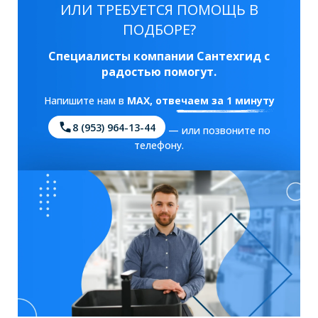
ИЛИ ТРЕБУЕТСЯ ПОМОЩЬ В
ПОДБОРЕ?
Специалисты компании Сантехгид с
радостью помогут.
Напишите нам в
MAX
, отвечаем за 1 минуту
8 (953) 964-13-44
— или позвоните по
телефону.