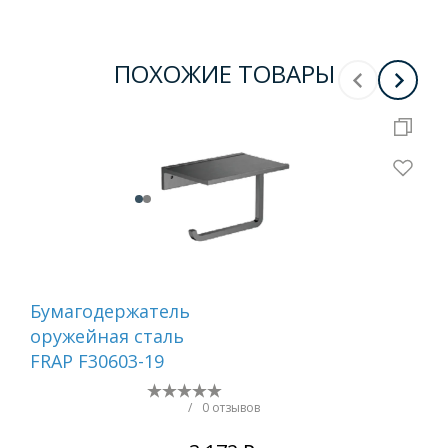
ПОХОЖИЕ ТОВАРЫ
Бумагодержатель
Ер
оружейная сталь
са
FRAP F30603-19
/
0 отзывов