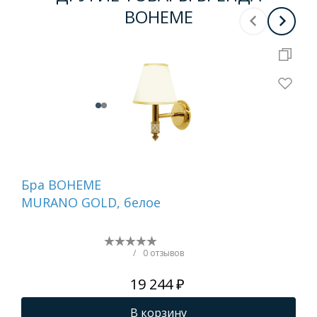
BOHEME
Бра BOHEME
Бр
MURANO GOLD, белое
751
/
0 отзывов
19 244 ₽
В корзину