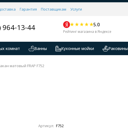
доставка
Гарантия
Поставщикам
Услуги
5.0
) 964-13-44
Рейтинг магазина в Яндексе
ых комнат
Ванны
Кухонные мойки
Раковины
акан матовый FRAP F752
Артикул:
F752