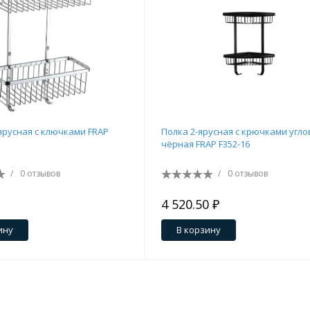
 ярусная c ключками FRAP
Полка 2-ярусная с крючками угло
чёрная FRAP F352-16
/
0 отзывов
/
0 отзывов
4 520.50 ₽
ину
В корзину