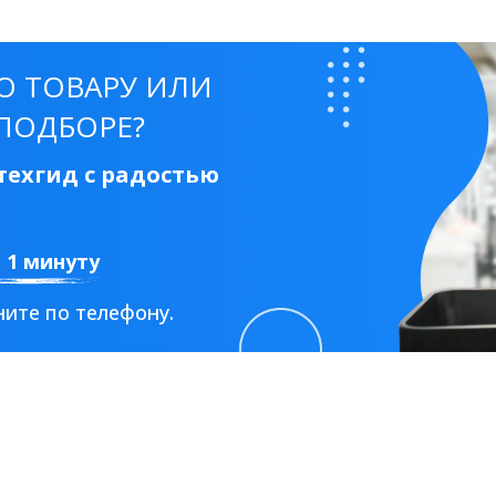
О ТОВАРУ ИЛИ
ПОДБОРЕ?
ехгид с радостью
а 1 минуту
ите по телефону.