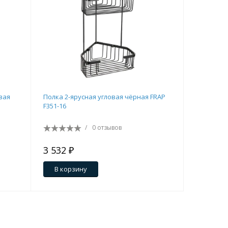
вая
Полка 2-ярусная угловая чёрная FRAP
Полка c 
F351-16
FRAP F353
/
0 отзывов
3 532 ₽
3 311 ₽
В корзину
В кор