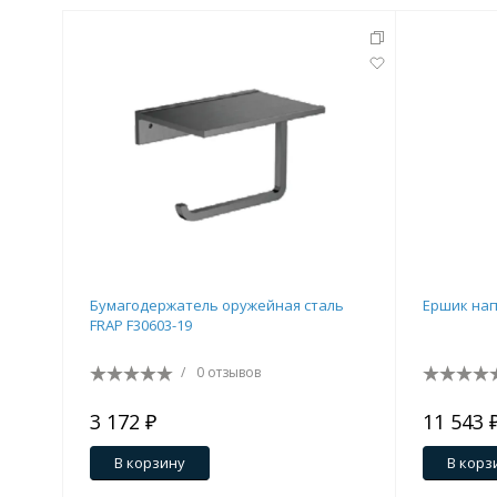
Бумагодержатель оружейная сталь
Ершик нап
FRAP F30603-19
/
0 отзывов
3 172 ₽
11 543 
В корзину
В корз